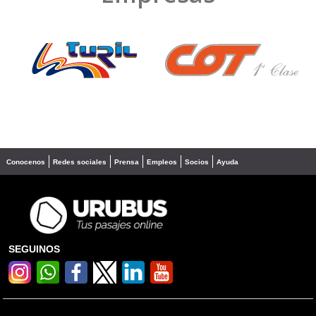
❮
❯
Conocenos
Redes sociales
Prensa
Empleos
Socios
Ayuda
SEGUINOS