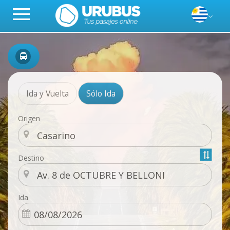
Ida y Vuelta
Sólo Ida
Origen
Destino
Ida