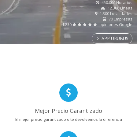
450.000 Horarios
12.300 Líneas
1.300 Localidades
70 Empresas
1.230
opiniones Google
APP URUBUS
Mejor Precio Garantizado
El mejor precio garantizado o te devolvemos la diferencia