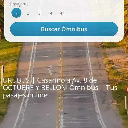
Pasajeros
1
2
3
4
4+
URUBUS | Casarino a Av. 8 de
OCTUBRE Y BELLONI Ómnibus | Tus
pasajes online