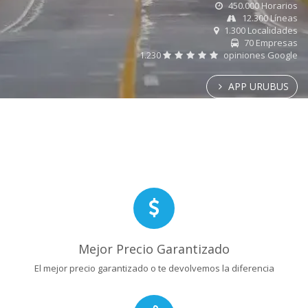
450.000 Horarios
12.300 Líneas
1.300 Localidades
70 Empresas
1.230
opiniones Google
APP URUBUS
Mejor Precio Garantizado
El mejor precio garantizado o te devolvemos la diferencia