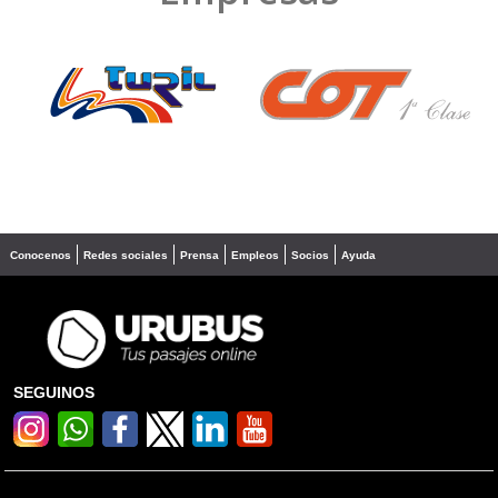
❮
❯
Conocenos
Redes sociales
Prensa
Empleos
Socios
Ayuda
SEGUINOS