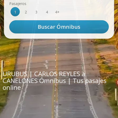
Pasajeros
1
2
3
4
4+
URUBUS | CARLOS REYLES a
CANELONES Ómnibus | Tus pasajes
online