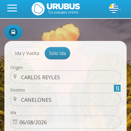
Ida y Vuelta
Sólo Ida
Origen
Destino
Ida