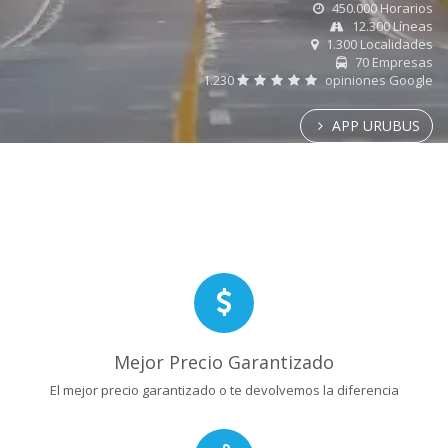
450.000 Horarios
12.300 Líneas
1.300 Localidades
70 Empresas
1.230
opiniones Google
APP URUBUS
Mejor Precio Garantizado
El mejor precio garantizado o te devolvemos la diferencia