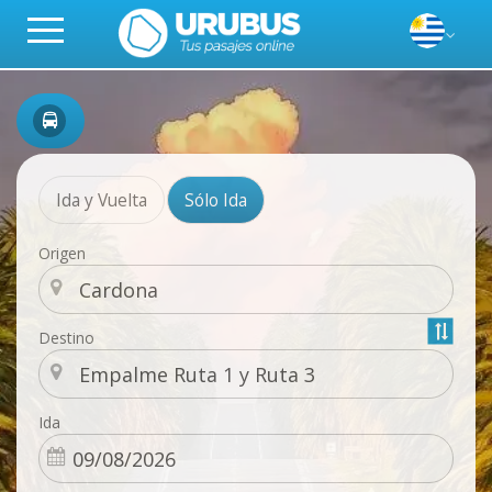
Ida y Vuelta
Sólo Ida
Origen
Destino
Ida