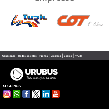
❮
❯
Conocenos
Redes sociales
Prensa
Empleos
Socios
Ayuda
SEGUINOS