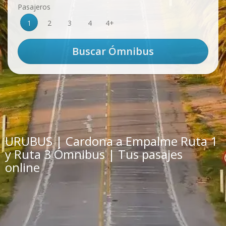
Pasajeros
1
2
3
4
4+
URUBUS | Cardona a Empalme Ruta 1
y Ruta 3 Ómnibus | Tus pasajes
online