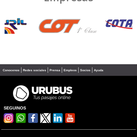
❮
❯
Conocenos
Redes sociales
Prensa
Empleos
Socios
Ayuda
SEGUINOS