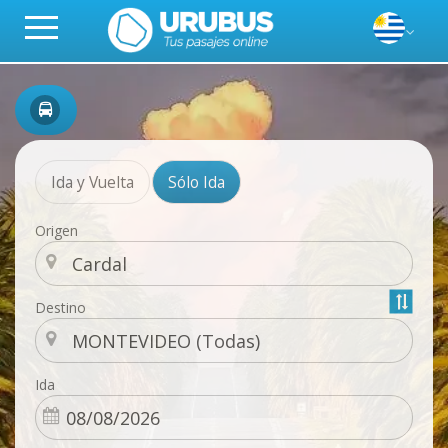
Ida y Vuelta
Sólo Ida
Origen
Destino
Ida