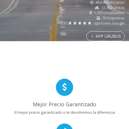
450.000 Horarios
12.300 Líneas
1.300 Localidades
70 Empresas
1.230
opiniones Google
APP URUBUS
Mejor Precio Garantizado
El mejor precio garantizado o te devolvemos la diferencia