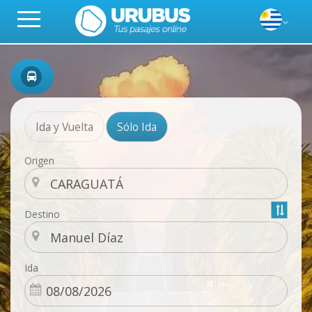
Ida y Vuelta
Sólo Ida
Origen
Destino
Ida