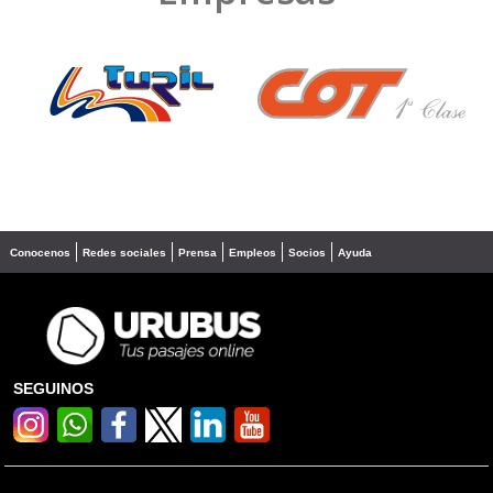
❮
❯
Conocenos
Redes sociales
Prensa
Empleos
Socios
Ayuda
SEGUINOS