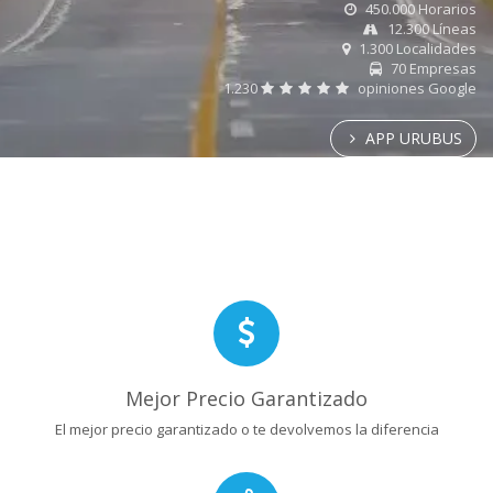
450.000 Horarios
12.300 Líneas
1.300 Localidades
70 Empresas
1.230
opiniones Google
APP URUBUS
Mejor Precio Garantizado
El mejor precio garantizado o te devolvemos la diferencia