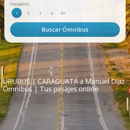
Pasajeros
1
2
3
4
4+
URUBUS | CARAGUATÁ a Manuel Díaz
Ómnibus | Tus pasajes online