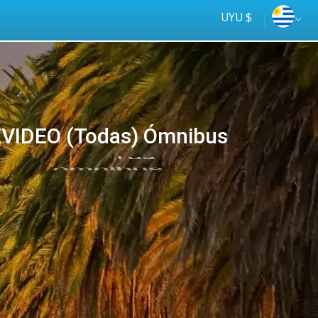
UYU $
IDEO (Todas) Ómnibus
Tus
online
ómnibus