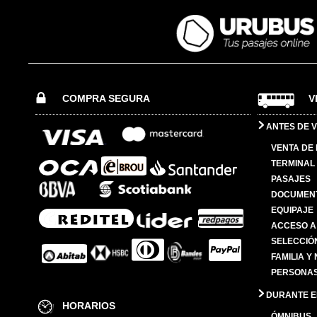
COMPRA SEGURA
V
ANTES DE V
VENTA DE
TERMINAL 
PASAJES
DOCUMENT
EQUIPAJE
ACCESO A
SELECCIÓ
FAMILIA Y
PERSONAS
DURANTE EL
HORARIOS
ÓMNIBUS