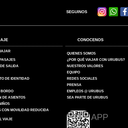
SEGUINOS
IAJE
CONOCENOS
IAJAR
QUIENES SOMOS
 PASAJES
¿POR QUÉ VIAJAR CON URUBUS?
DE SALIDA
NUESTROS VALORES
EQUIPO
O DE IDENTIDAD
REDES SOCIALES
PRENSA
 BORDO
EMPLEOS @ URUBUS
N DE ASIENTOS
SEA PARTE DE URUBUS
 NIÑOS
 CON MOVILIDAD REDUCIDA
APP
 VIAJE