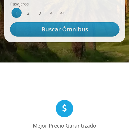
Pasajeros
1
2
3
4
4+
Mejor Precio Garantizado