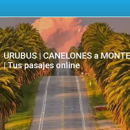
URUBUS | CANELONES a MONTEV
| Tus pasajes online