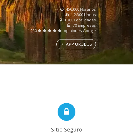
450.000 Horarios
12.300 Líneas
1.300 Localidades
70 Empresas
1.230
opiniones Google
APP URUBUS
Sitio Seguro