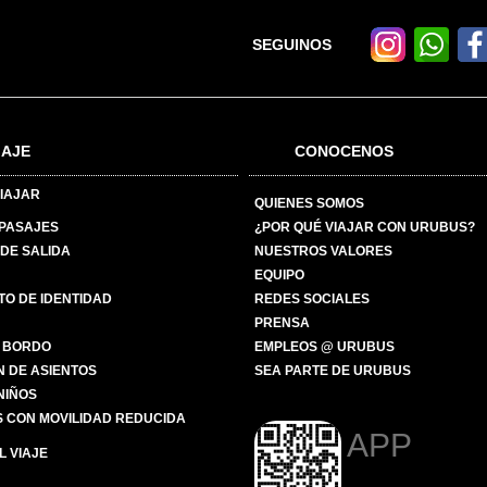
SEGUINOS
IAJE
CONOCENOS
IAJAR
QUIENES SOMOS
 PASAJES
¿POR QUÉ VIAJAR CON URUBUS?
DE SALIDA
NUESTROS VALORES
EQUIPO
O DE IDENTIDAD
REDES SOCIALES
PRENSA
 BORDO
EMPLEOS @ URUBUS
N DE ASIENTOS
SEA PARTE DE URUBUS
 NIÑOS
 CON MOVILIDAD REDUCIDA
APP
 VIAJE