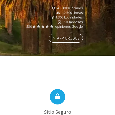
450.000 Horarios
12.300 Líneas
1.300 Localidades
70 Empresas
1.230
opiniones Google
APP URUBUS
Sitio Seguro