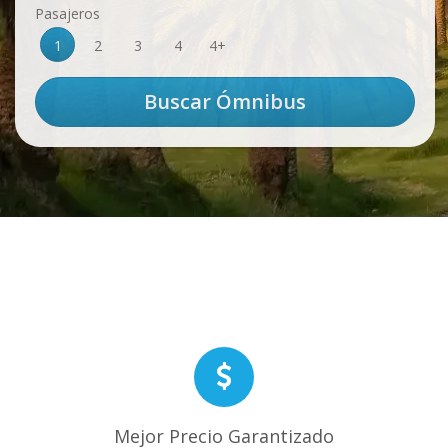
Pasajeros
1
2
3
4
4+
Mejor Precio Garantizado