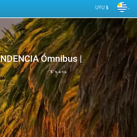
UYU $
NDENCIA Ómnibus |
Tus
online
ómnibus