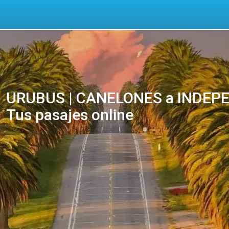
URUBUS | CANELONES a INDEPE
Tus pasajes online