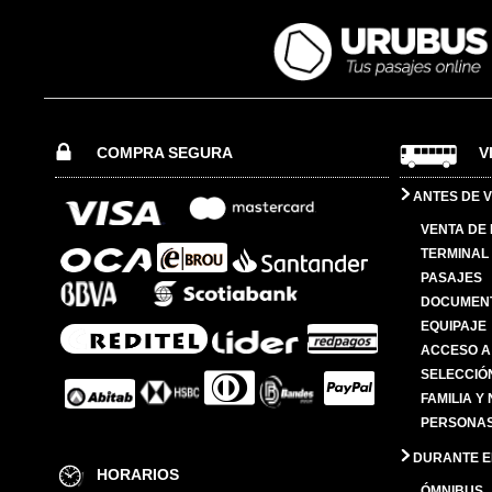
COMPRA SEGURA
V
ANTES DE V
VENTA DE
TERMINAL 
PASAJES
DOCUMENT
EQUIPAJE
ACCESO A
SELECCIÓ
FAMILIA Y
PERSONAS
DURANTE EL
HORARIOS
ÓMNIBUS