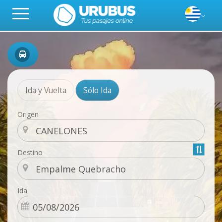
Ida y Vuelta
Sólo Ida
Origen
Destino
Ida