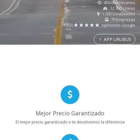
450.000 Horarios
12.300 Líneas
1.300 Localidades
70 Empresas
1.230
opiniones Google
APP URUBUS
Mejor Precio Garantizado
El mejor precio garantizado o te devolvemos la diferencia