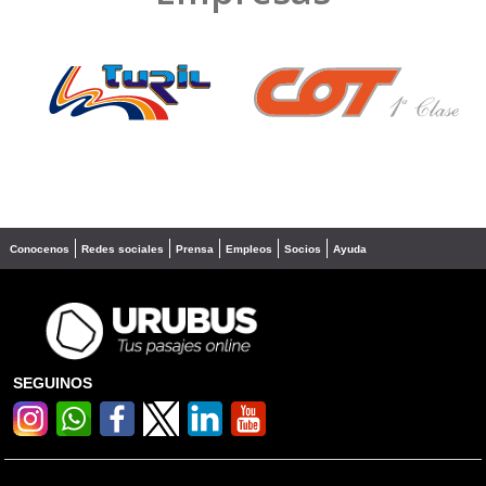
❮
❯
Conocenos
Redes sociales
Prensa
Empleos
Socios
Ayuda
SEGUINOS