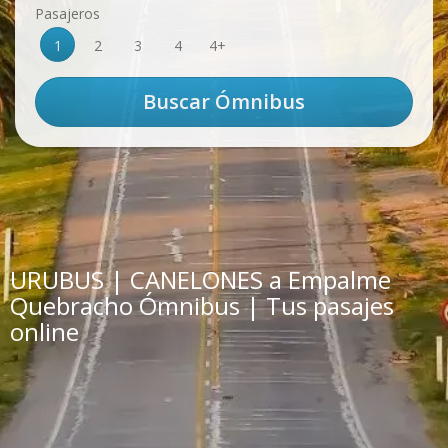
Pasajeros
1
2
3
4
4+
URUBUS | CANELONES a Empalme
Quebracho Ómnibus | Tus pasajes
online