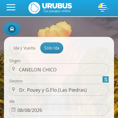
Ida y Vuelta
Sólo Ida
Origen
Destino
Ida