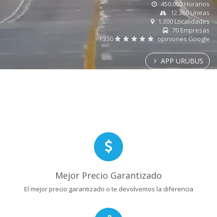
450.000 Horarios
12.300 Líneas
1.300 Localidades
70 Empresas
1.230
opiniones Google
APP URUBUS
Mejor Precio Garantizado
El mejor precio garantizado o te devolvemos la diferencia