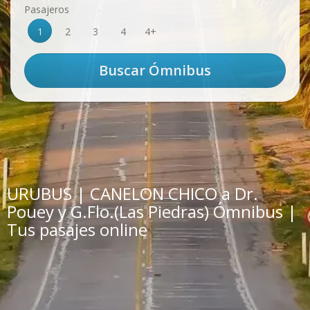
Pasajeros
1
2
3
4
4+
URUBUS | CANELON CHICO a Dr.
Pouey y G.Flo.(Las Piedras) Ómnibus |
Tus pasajes online