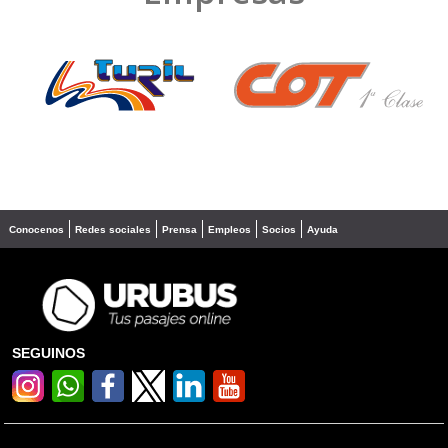
❮
❯
Conocenos
Redes sociales
Prensa
Empleos
Socios
Ayuda
SEGUINOS