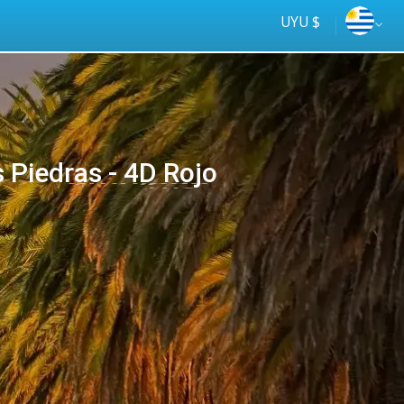
UYU $
Piedras - 4D Rojo
Tus
online
ómnibus