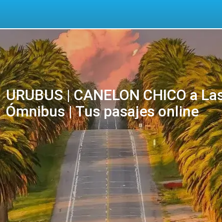
URUBUS | CANELON CHICO a Las 
Ómnibus | Tus pasajes online