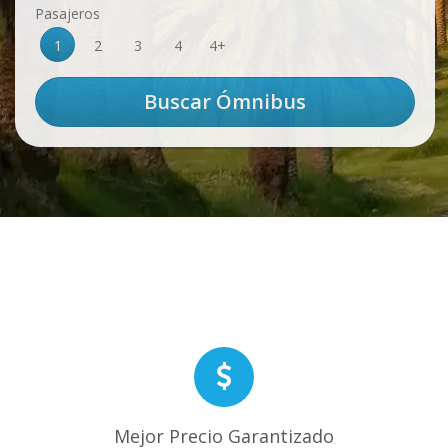
Pasajeros
1
2
3
4
4+
Mejor Precio Garantizado