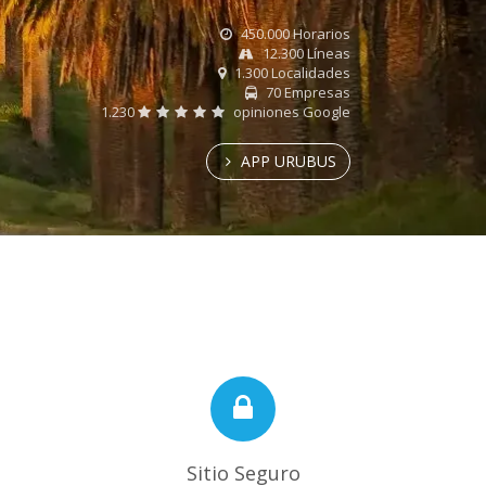
450.000 Horarios
12.300 Líneas
1.300 Localidades
70 Empresas
1.230
opiniones Google
APP URUBUS
Sitio Seguro