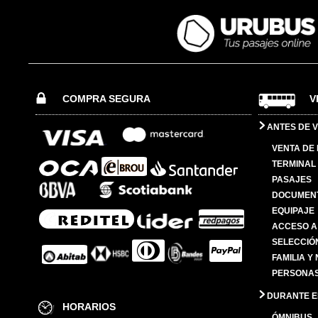
COMPRA SEGURA
V
ANTES DE V
VENTA DE
TERMINAL 
PASAJES
DOCUMENT
EQUIPAJE
ACCESO A
SELECCIÓ
FAMILIA Y
PERSONAS
DURANTE EL
HORARIOS
ÓMNIBUS