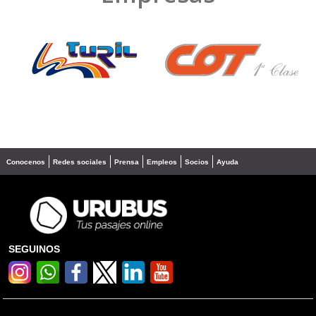
❮
❯
Conocenos
Redes sociales
Prensa
Empleos
Socios
Ayuda
SEGUINOS