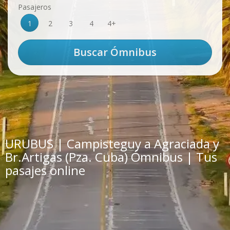
Pasajeros
1
2
3
4
4+
URUBUS | Campisteguy a Agraciada y
Br.Artigas (Pza. Cuba) Ómnibus | Tus
pasajes online