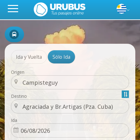
Ida y Vuelta
Sólo Ida
Origen
Destino
Ida