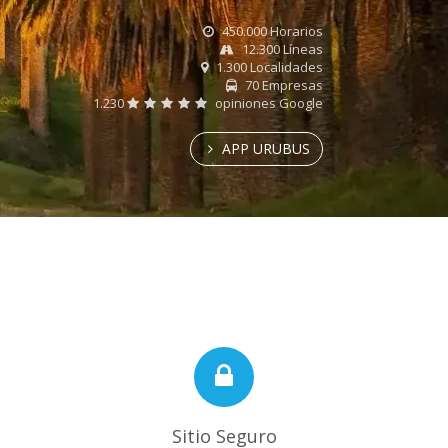
450.000 Horarios
12.300 Líneas
1.300 Localidades
70 Empresas
1.230
opiniones Google
APP URUBUS
Sitio Seguro