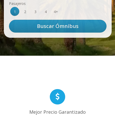
Pasajeros
1
2
3
4
4+
Mejor Precio Garantizado