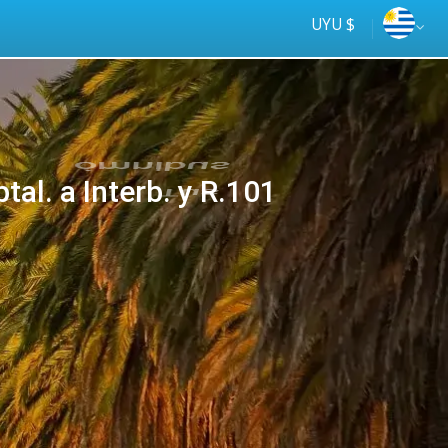
UYU $
al. a Interb. y R.101
Tus
online
ómnibus