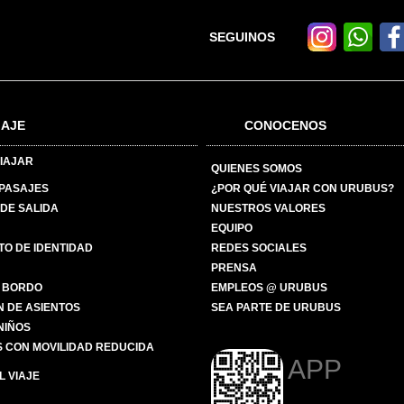
SEGUINOS
IAJE
CONOCENOS
IAJAR
QUIENES SOMOS
 PASAJES
¿POR QUÉ VIAJAR CON URUBUS?
DE SALIDA
NUESTROS VALORES
EQUIPO
O DE IDENTIDAD
REDES SOCIALES
PRENSA
 BORDO
EMPLEOS @ URUBUS
N DE ASIENTOS
SEA PARTE DE URUBUS
 NIÑOS
 CON MOVILIDAD REDUCIDA
APP
 VIAJE