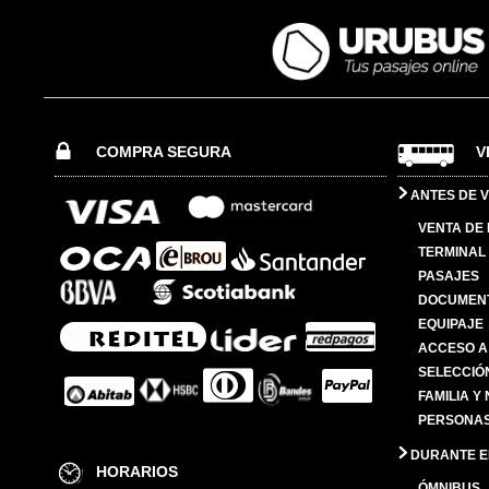
COMPRA SEGURA
V
ANTES DE V
VENTA DE
TERMINAL 
PASAJES
DOCUMENT
EQUIPAJE
ACCESO A
SELECCIÓ
FAMILIA Y
PERSONAS
DURANTE EL
HORARIOS
ÓMNIBUS