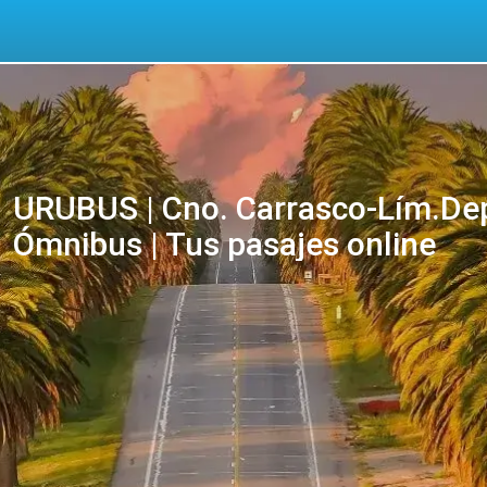
URUBUS | Cno. Carrasco-Lím.Dept
Ómnibus | Tus pasajes online