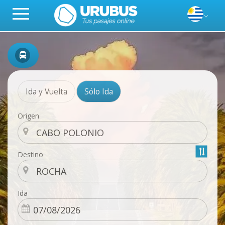
Ida y Vuelta
Sólo Ida
Origen
Destino
Ida