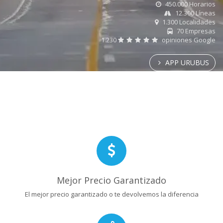
450.000 Horarios
12.300 Líneas
1.300 Localidades
70 Empresas
1.230
opiniones Google
APP URUBUS
Mejor Precio Garantizado
El mejor precio garantizado o te devolvemos la diferencia