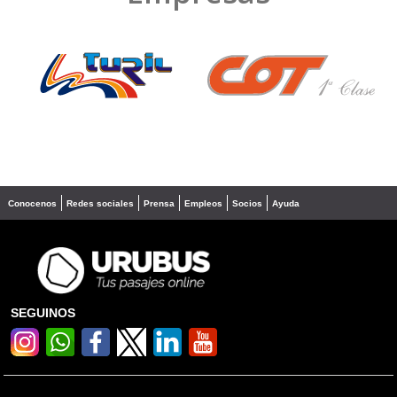
❮
❯
Conocenos
Redes sociales
Prensa
Empleos
Socios
Ayuda
SEGUINOS