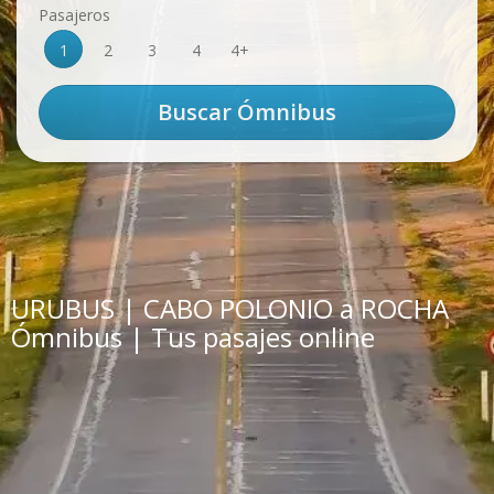
Pasajeros
1
2
3
4
4+
URUBUS | CABO POLONIO a ROCHA
Ómnibus | Tus pasajes online