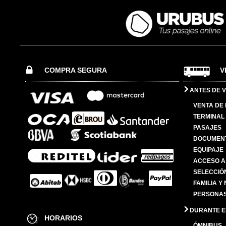
COMPRA SEGURA
V
ANTES DE V
VENTA DE
TERMINAL 
PASAJES
DOCUMENT
EQUIPAJE
ACCESO A
SELECCIÓ
FAMILIA Y
PERSONAS
DURANTE EL
HORARIOS
ÓMNIBUS