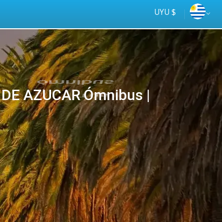
UYU $
 DE AZUCAR Ómnibus |
Tus
online
ómnibus