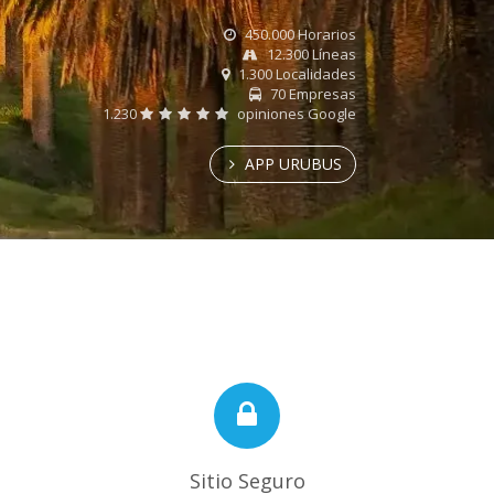
450.000 Horarios
12.300 Líneas
1.300 Localidades
70 Empresas
1.230
opiniones Google
APP URUBUS
Sitio Seguro