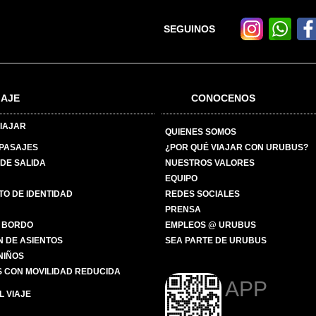
SEGUINOS
IAJE
CONOCENOS
IAJAR
QUIENES SOMOS
 PASAJES
¿POR QUÉ VIAJAR CON URUBUS?
DE SALIDA
NUESTROS VALORES
EQUIPO
O DE IDENTIDAD
REDES SOCIALES
PRENSA
 BORDO
EMPLEOS @ URUBUS
N DE ASIENTOS
SEA PARTE DE URUBUS
 NIÑOS
 CON MOVILIDAD REDUCIDA
APP
 VIAJE