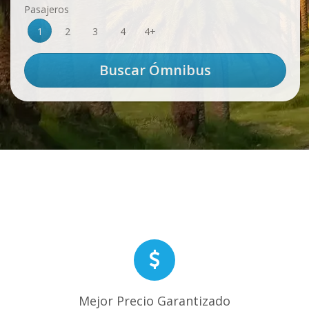
Pasajeros
1
2
3
4
4+
Mejor Precio Garantizado