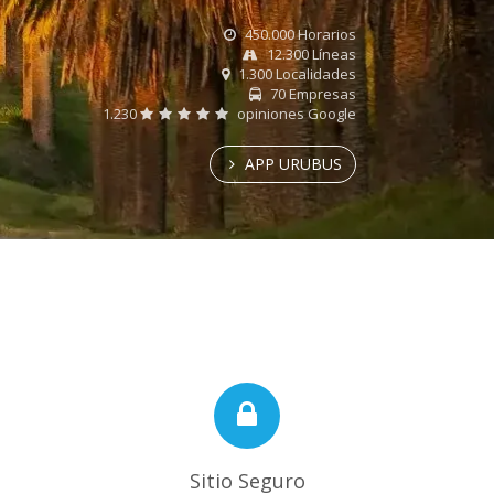
450.000 Horarios
12.300 Líneas
1.300 Localidades
70 Empresas
1.230
opiniones Google
APP URUBUS
Sitio Seguro