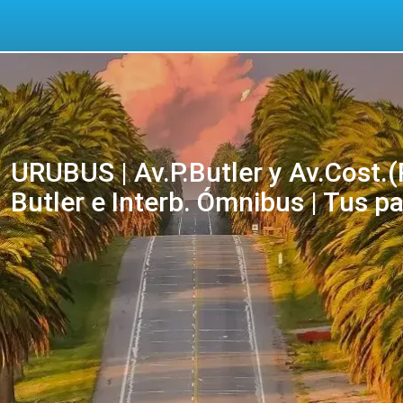
URUBUS | Av.P.Butler y Av.Cost.(
Butler e Interb. Ómnibus | Tus p