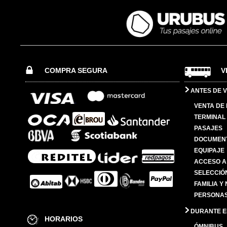
COMPRA SEGURA
V
ANTES DE V
VENTA DE
TERMINAL 
PASAJES
DOCUMENT
EQUIPAJE
ACCESO A
SELECCIÓ
FAMILIA Y
PERSONAS
DURANTE EL
HORARIOS
ÓMNIBUS