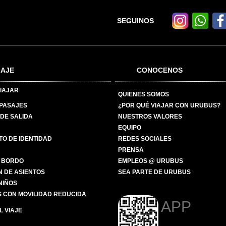
SEGUINOS
IAJE
CONOCENOS
IAJAR
QUIENES SOMOS
 PASAJES
¿POR QUÉ VIAJAR CON URUBUS?
DE SALIDA
NUESTROS VALORES
EQUIPO
O DE IDENTIDAD
REDES SOCIALES
PRENSA
 BORDO
EMPLEOS @ URUBUS
N DE ASIENTOS
SEA PARTE DE URUBUS
 NIÑOS
 CON MOVILIDAD REDUCIDA
APP
 VIAJE