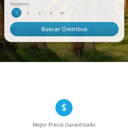
Pasajeros
1
2
3
4
4+
Mejor Precio Garantizado