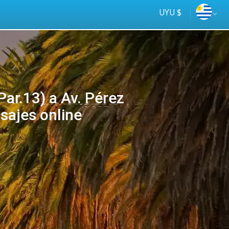
UYU $
Par.13) a Av. Pérez
asajes online
Tus
online
ómnibus