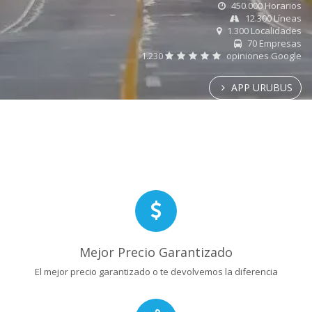
450.000 Horarios
12.300 Líneas
1.300 Localidades
70 Empresas
1.230
opiniones Google
APP URUBUS
Mejor Precio Garantizado
El mejor precio garantizado o te devolvemos la diferencia