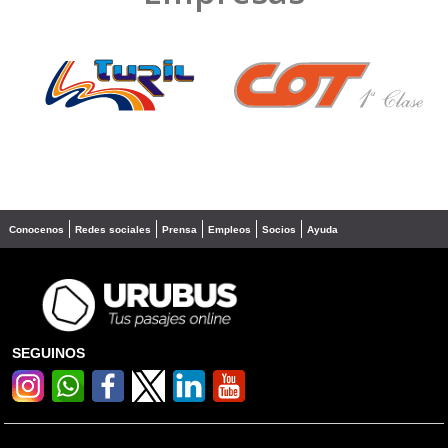
❮
❯
Conocenos
Redes sociales
Prensa
Empleos
Socios
Ayuda
SEGUINOS