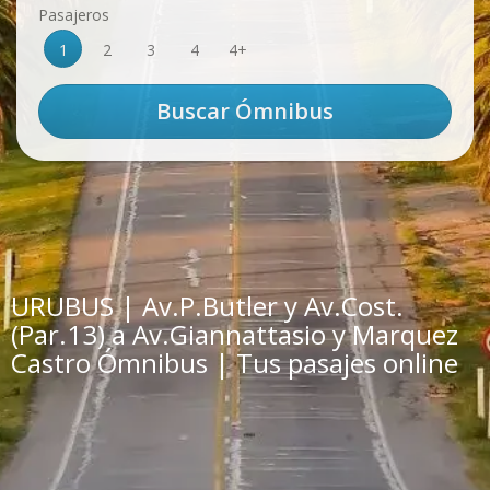
Pasajeros
1
2
3
4
4+
URUBUS | Av.P.Butler y Av.Cost.
(Par.13) a Av.Giannattasio y Marquez
Castro Ómnibus | Tus pasajes online