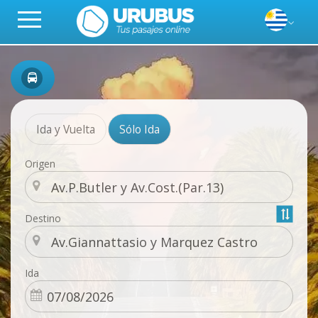
Ida y Vuelta
Sólo Ida
Origen
Destino
Ida