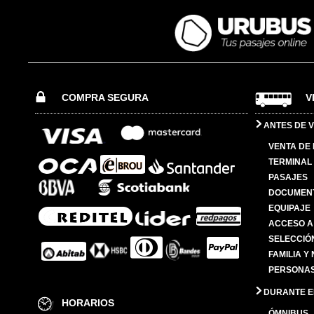
COMPRA SEGURA
V
ANTES DE V
VENTA DE
TERMINAL 
PASAJES
DOCUMENT
EQUIPAJE
ACCESO A
SELECCIÓ
FAMILIA Y
PERSONAS
DURANTE EL
HORARIOS
ÓMNIBUS