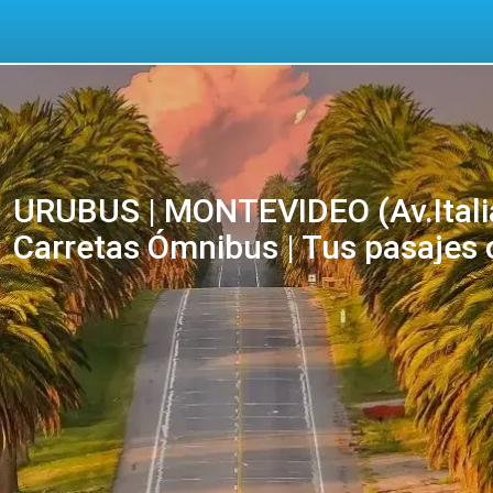
URUBUS | MONTEVIDEO (Av.Italia 
Carretas Ómnibus | Tus pasajes 