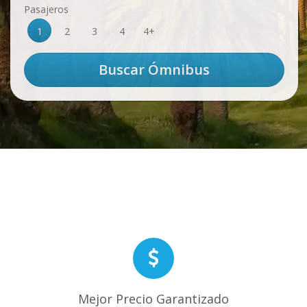
Pasajeros
1
2
3
4
4+
Mejor Precio Garantizado