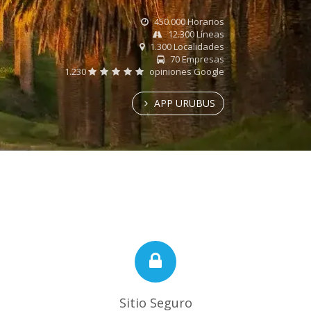
450.000 Horarios
12.300 Líneas
1.300 Localidades
70 Empresas
1.230
opiniones Google
APP URUBUS
Sitio Seguro