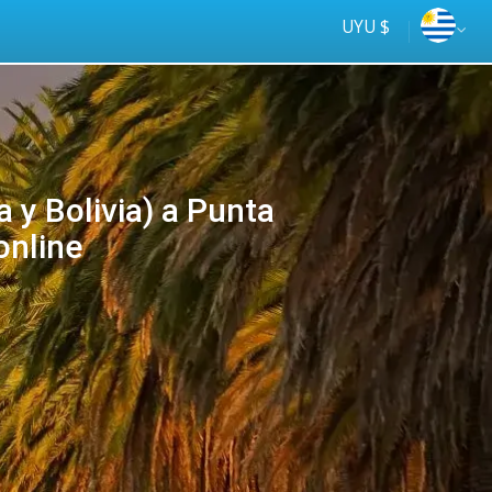
UYU $
y Bolivia) a Punta
online
Tus
online
ómnibus