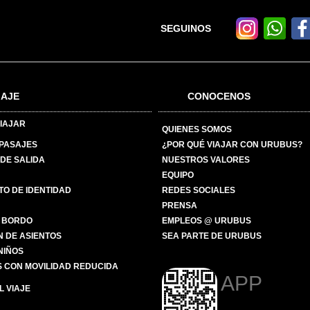
SEGUINOS
IAJE
CONOCENOS
IAJAR
QUIENES SOMOS
 PASAJES
¿POR QUÉ VIAJAR CON URUBUS?
DE SALIDA
NUESTROS VALORES
EQUIPO
O DE IDENTIDAD
REDES SOCIALES
PRENSA
 BORDO
EMPLEOS @ URUBUS
N DE ASIENTOS
SEA PARTE DE URUBUS
 NIÑOS
 CON MOVILIDAD REDUCIDA
APP
 VIAJE