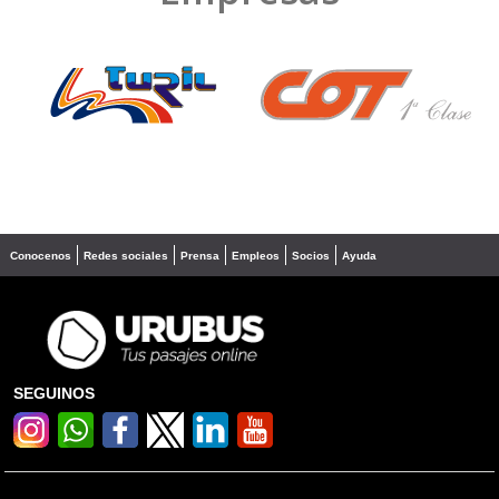
❮
❯
Conocenos
Redes sociales
Prensa
Empleos
Socios
Ayuda
SEGUINOS