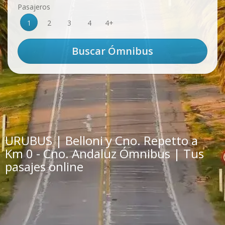
Pasajeros
1
2
3
4
4+
URUBUS | Belloni y Cno. Repetto a
Km 0 - Cno. Andaluz Ómnibus | Tus
pasajes online