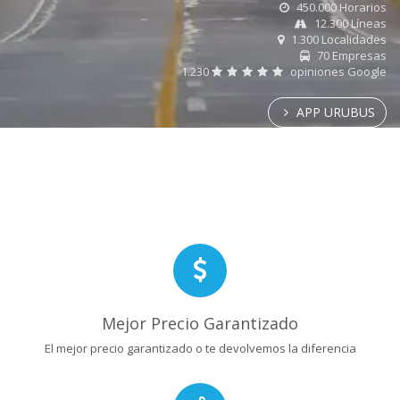
450.000 Horarios
12.300 Líneas
1.300 Localidades
70 Empresas
1.230
opiniones Google
APP URUBUS
Mejor Precio Garantizado
El mejor precio garantizado o te devolvemos la diferencia