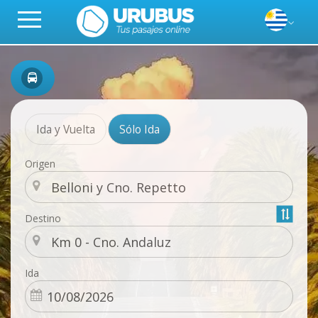
Ida y Vuelta
Sólo Ida
Origen
Destino
Ida