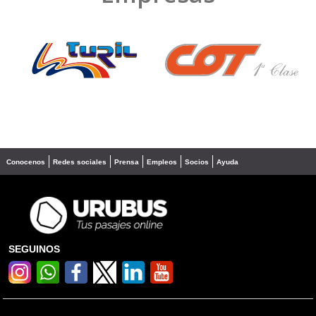
❮
❯
Conocenos
Redes sociales
Prensa
Empleos
Socios
Ayuda
SEGUINOS