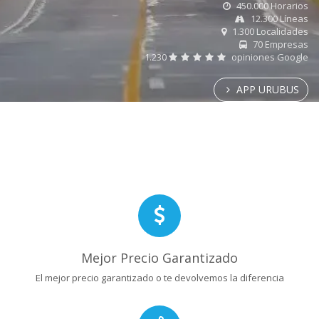
450.000 Horarios
12.300 Líneas
1.300 Localidades
70 Empresas
1.230
opiniones Google
APP URUBUS
Mejor Precio Garantizado
El mejor precio garantizado o te devolvemos la diferencia