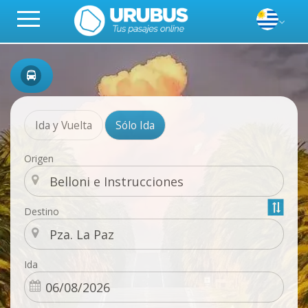
Ida y Vuelta
Sólo Ida
Origen
Destino
Ida