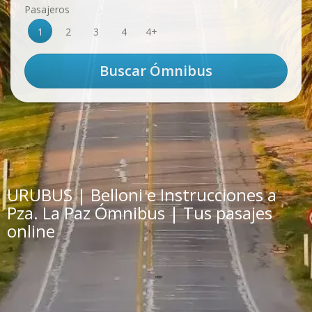
Pasajeros
1
2
3
4
4+
URUBUS | Belloni e Instrucciones a
Pza. La Paz Ómnibus | Tus pasajes
online