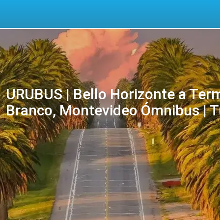
URUBUS | Bello Horizonte a Term
Branco, Montevideo Ómnibus | T