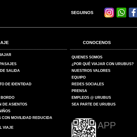
SEGUINOS
IAJE
CONOCENOS
IAJAR
QUIENES SOMOS
 PASAJES
¿POR QUÉ VIAJAR CON URUBUS?
DE SALIDA
NUESTROS VALORES
EQUIPO
O DE IDENTIDAD
REDES SOCIALES
PRENSA
 BORDO
EMPLEOS @ URUBUS
N DE ASIENTOS
SEA PARTE DE URUBUS
 NIÑOS
 CON MOVILIDAD REDUCIDA
APP
 VIAJE