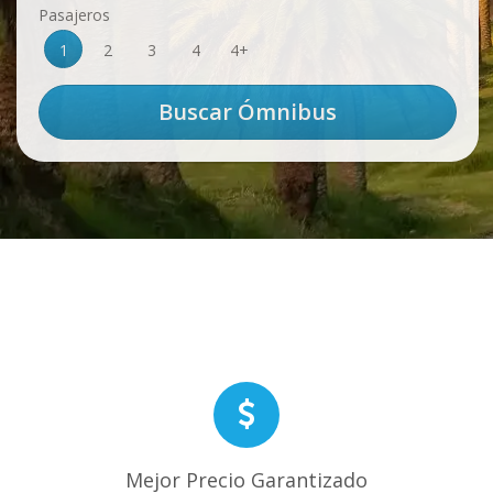
Pasajeros
1
2
3
4
4+
Mejor Precio Garantizado