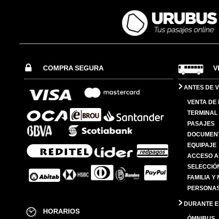
COMPRA SEGURA
V
ANTES DE V
VENTA DE
TERMINAL 
PASAJES
DOCUMENT
EQUIPAJE
ACCESO A
SELECCIÓ
FAMILIA Y
PERSONAS
DURANTE EL
HORARIOS
ÓMNIBUS