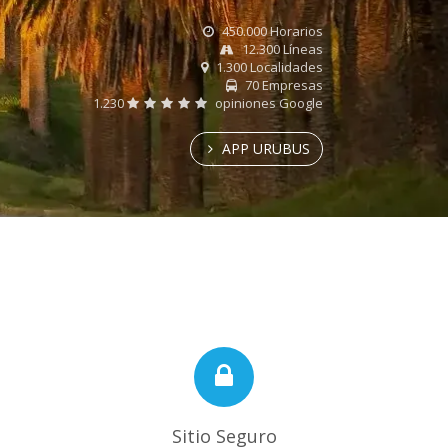
450.000 Horarios
12.300 Líneas
1.300 Localidades
70 Empresas
1.230
opiniones Google
APP URUBUS
Sitio Seguro