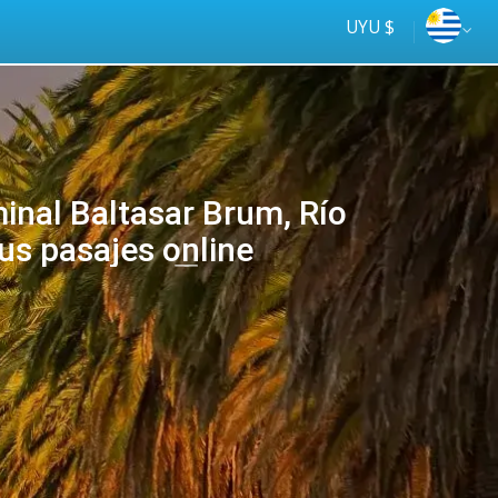
UYU $
inal Baltasar Brum, Río
us pasajes online
Tus
online
ómnibus