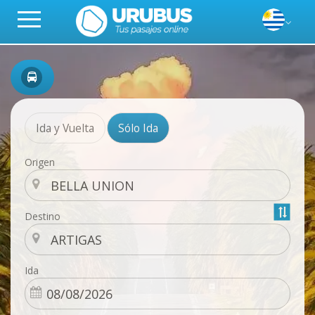
Ida y Vuelta
Sólo Ida
Origen
Destino
Ida