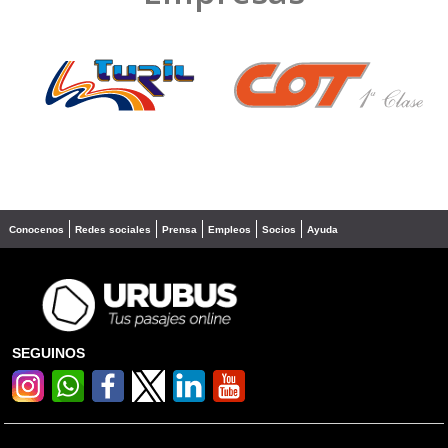
❮
❯
Conocenos
Redes sociales
Prensa
Empleos
Socios
Ayuda
SEGUINOS