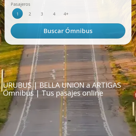
Pasajeros
1
2
3
4
4+
URUBUS | BELLA UNION a ARTIGAS
Ómnibus | Tus pasajes online