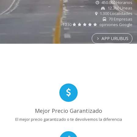
450.000 Horarios
12.300 Líneas
1.300 Localidades
70 Empresas
1.230
opiniones Google
APP URUBUS
Mejor Precio Garantizado
El mejor precio garantizado o te devolvemos la diferencia