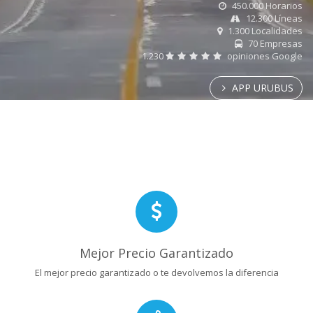
450.000 Horarios
12.300 Líneas
1.300 Localidades
70 Empresas
1.230
opiniones Google
APP URUBUS
Mejor Precio Garantizado
El mejor precio garantizado o te devolvemos la diferencia