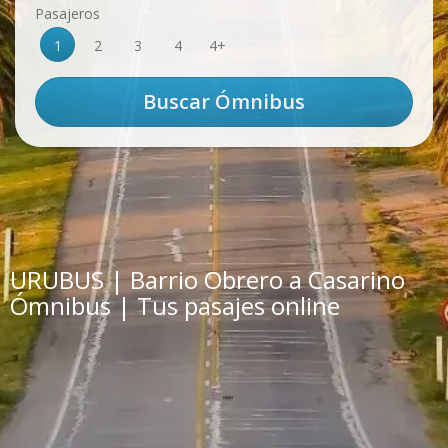
Pasajeros
1
2
3
4
4+
URUBUS | Barrio Obrero a Casarino
Ómnibus | Tus pasajes online