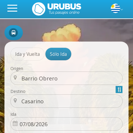
Ida y Vuelta
Sólo Ida
Origen
Destino
Ida