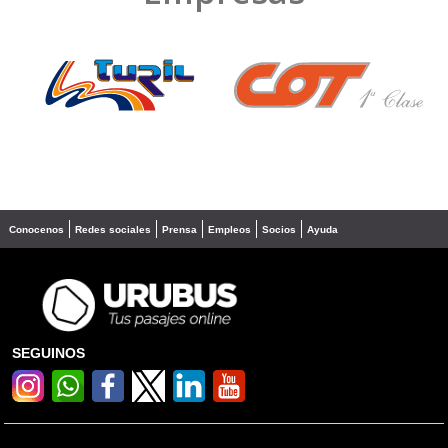
❮
❯
Conocenos
Redes sociales
Prensa
Empleos
Socios
Ayuda
SEGUINOS