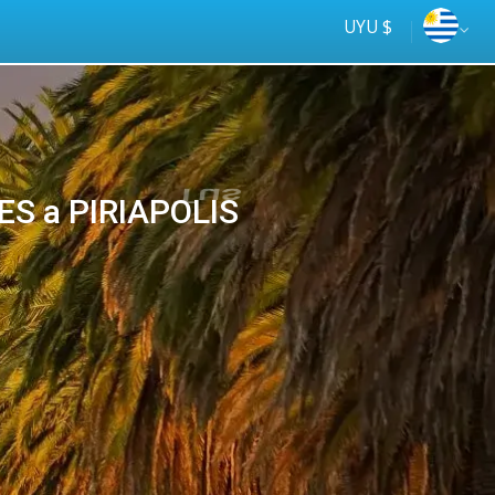
UYU $
S a PIRIAPOLIS
Tus
online
ómnibus