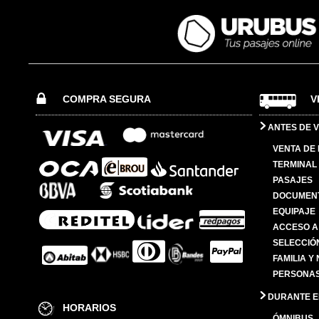
COMPRA SEGURA
V
ANTES DE V
VENTA DE
TERMINAL 
PASAJES
DOCUMENT
EQUIPAJE
ACCESO A
SELECCIÓ
FAMILIA Y
PERSONAS
DURANTE EL
HORARIOS
ÓMNIBUS