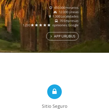
450.000 Horarios
12.300 Líneas
1.300 Localidades
70 Empresas
1.230
opiniones Google
APP URUBUS
Sitio Seguro