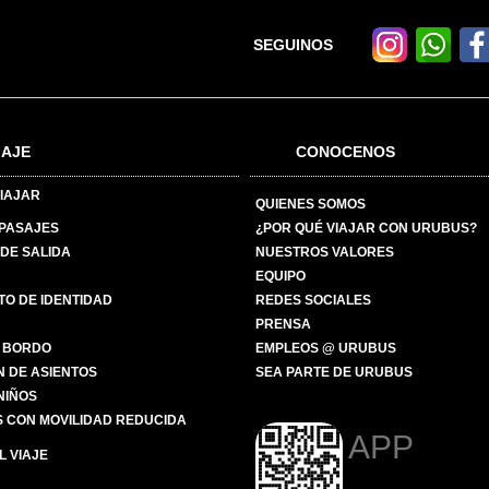
SEGUINOS
IAJE
CONOCENOS
IAJAR
QUIENES SOMOS
 PASAJES
¿POR QUÉ VIAJAR CON URUBUS?
DE SALIDA
NUESTROS VALORES
EQUIPO
O DE IDENTIDAD
REDES SOCIALES
PRENSA
 BORDO
EMPLEOS @ URUBUS
N DE ASIENTOS
SEA PARTE DE URUBUS
 NIÑOS
 CON MOVILIDAD REDUCIDA
APP
 VIAJE