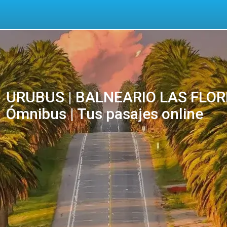
URUBUS | BALNEARIO LAS FLORE
Ómnibus | Tus pasajes online