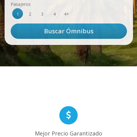
Pasajeros
1
2
3
4
4+
Mejor Precio Garantizado