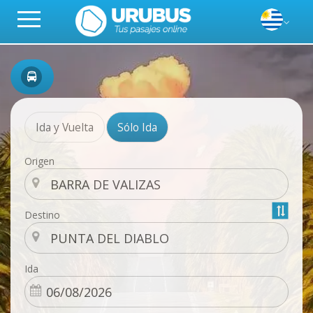
Ida y Vuelta
Sólo Ida
Origen
Destino
Ida