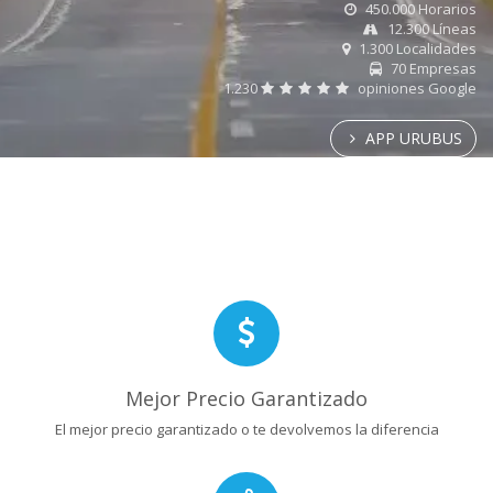
450.000 Horarios
12.300 Líneas
1.300 Localidades
70 Empresas
1.230
opiniones Google
APP URUBUS
Mejor Precio Garantizado
El mejor precio garantizado o te devolvemos la diferencia