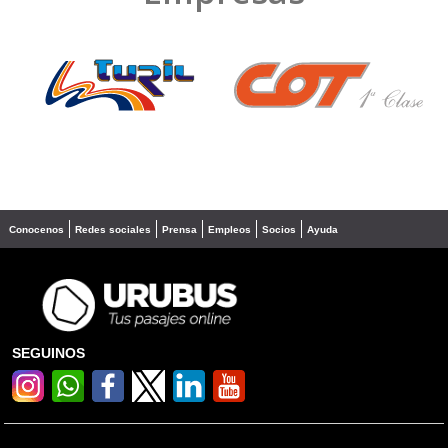
❮
❯
Conocenos
Redes sociales
Prensa
Empleos
Socios
Ayuda
SEGUINOS