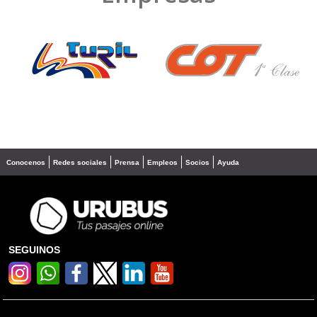
❮
❯
Conocenos
Redes sociales
Prensa
Empleos
Socios
Ayuda
SEGUINOS