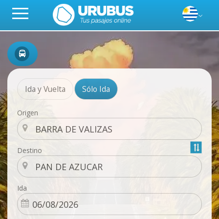
Ida y Vuelta
Sólo Ida
Origen
Destino
Ida