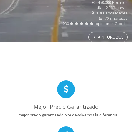
450.000 Horarios
12.300 Líneas
1.300 Localidades
70 Empresas
1.230
opiniones Google
APP URUBUS
Mejor Precio Garantizado
El mejor precio garantizado o te devolvemos la diferencia