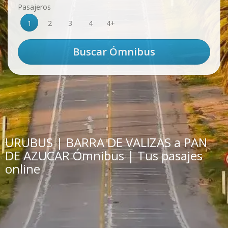
Pasajeros
1
2
3
4
4+
URUBUS | BARRA DE VALIZAS a PAN
DE AZUCAR Ómnibus | Tus pasajes
online