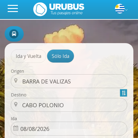
Ida y Vuelta
Sólo Ida
Origen
Destino
Ida