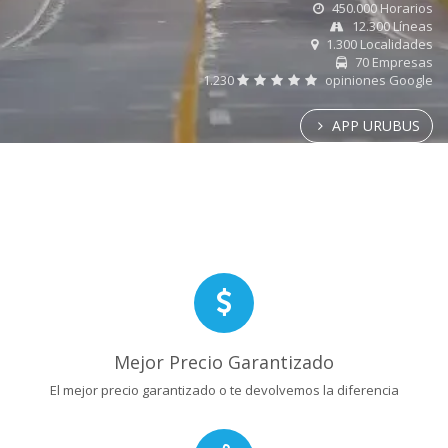
450.000 Horarios
12.300 Líneas
1.300 Localidades
70 Empresas
1.230
opiniones Google
APP URUBUS
Mejor Precio Garantizado
El mejor precio garantizado o te devolvemos la diferencia