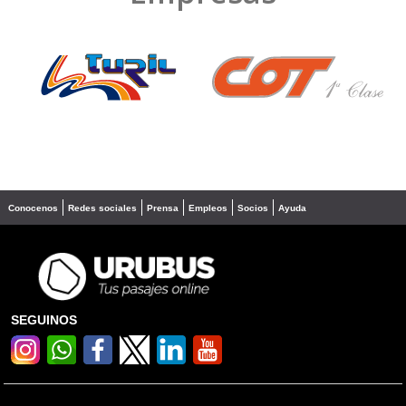
❮
❯
Conocenos
Redes sociales
Prensa
Empleos
Socios
Ayuda
SEGUINOS