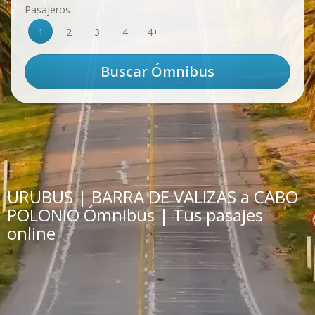
Pasajeros
1
2
3
4
4+
URUBUS | BARRA DE VALIZAS a CABO
POLONIO Ómnibus | Tus pasajes
online