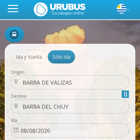
Ida y Vuelta
Sólo Ida
Origen
Destino
Ida