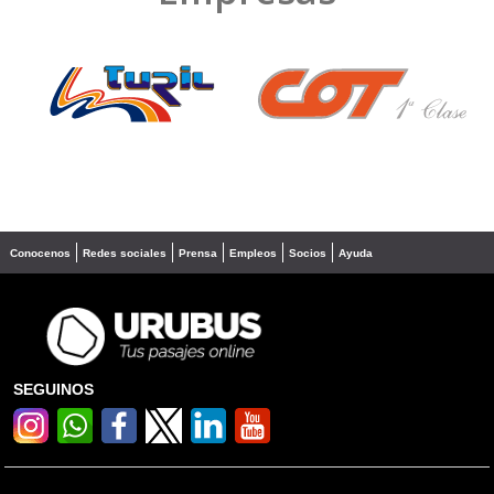
❮
❯
Conocenos
Redes sociales
Prensa
Empleos
Socios
Ayuda
SEGUINOS