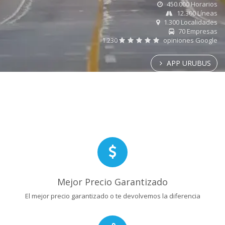
450.000 Horarios
12.300 Líneas
1.300 Localidades
70 Empresas
1.230
opiniones Google
APP URUBUS
Mejor Precio Garantizado
El mejor precio garantizado o te devolvemos la diferencia