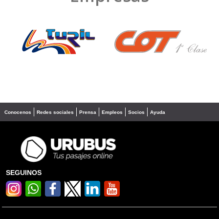
❮
❯
Conocenos
Redes sociales
Prensa
Empleos
Socios
Ayuda
SEGUINOS