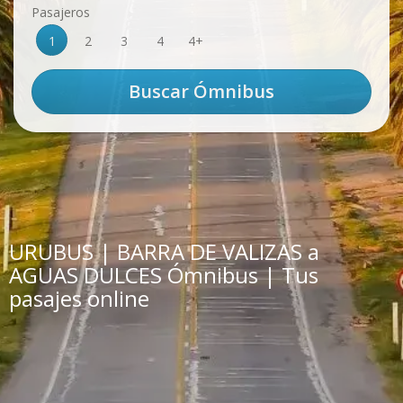
Pasajeros
1
2
3
4
4+
URUBUS | BARRA DE VALIZAS a
AGUAS DULCES Ómnibus | Tus
pasajes online