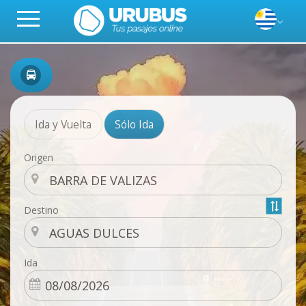
Ida y Vuelta
Sólo Ida
Origen
Destino
Ida