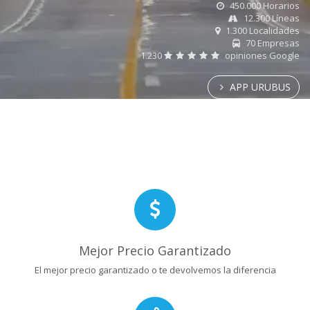
450.000 Horarios
12.300 Líneas
1.300 Localidades
70 Empresas
1.230
opiniones Google
APP URUBUS
Mejor Precio Garantizado
El mejor precio garantizado o te devolvemos la diferencia