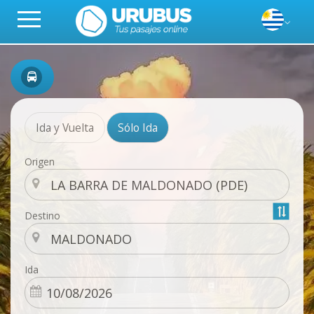
Ida y Vuelta
Sólo Ida
Origen
Destino
Ida