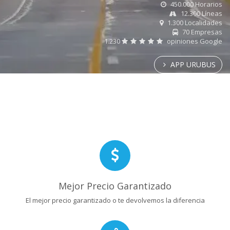
450.000 Horarios
12.300 Líneas
1.300 Localidades
70 Empresas
1.230
opiniones Google
APP URUBUS
Mejor Precio Garantizado
El mejor precio garantizado o te devolvemos la diferencia