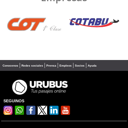
❮
❯
Conocenos
Redes sociales
Prensa
Empleos
Socios
Ayuda
SEGUINOS