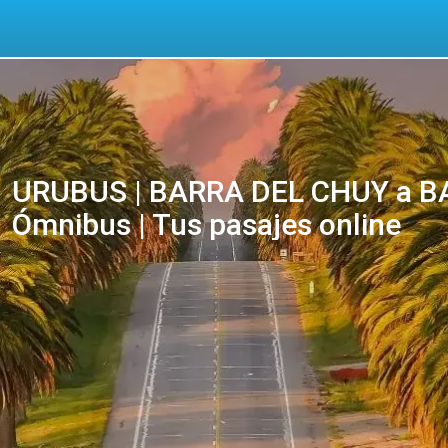
URUBUS | BARRA DEL CHUY a B
Ómnibus | Tus pasajes online