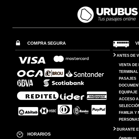
COMPRA SEGURA
V
ANTES DE V
VENTA DE
TERMINAL 
PASAJES
DOCUMENT
EQUIPAJE
ACCESO A
SELECCIÓ
FAMILIA Y
PERSONAS
DURANTE EL
HORARIOS
ÓMNIBUS