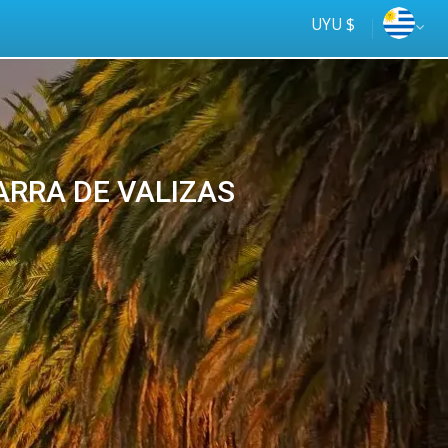
UYU $
ARRA DE VALIZAS
Tus
online
ómnibus