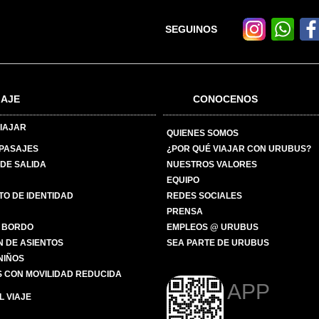
SEGUINOS
IAJE
CONOCENOS
IAJAR
QUIENES SOMOS
 PASAJES
¿POR QUÉ VIAJAR CON URUBUS?
DE SALIDA
NUESTROS VALORES
EQUIPO
O DE IDENTIDAD
REDES SOCIALES
PRENSA
 BORDO
EMPLEOS @ URUBUS
N DE ASIENTOS
SEA PARTE DE URUBUS
 NIÑOS
 CON MOVILIDAD REDUCIDA
APP
 VIAJE