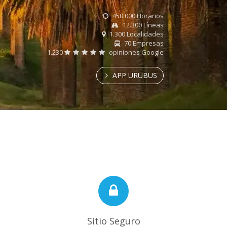
450.000 Horarios
12.300 Líneas
1.300 Localidades
70 Empresas
1.230
opiniones Google
APP URUBUS
Sitio Seguro