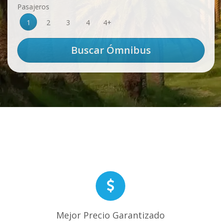
Pasajeros
1
2
3
4
4+
Mejor Precio Garantizado