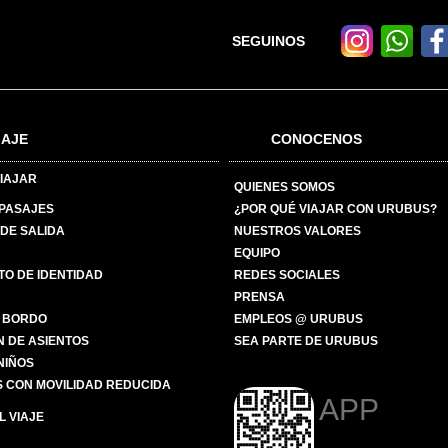
SEGUINOS
IAJE
CONOCENOS
IAJAR
QUIENES SOMOS
 PASAJES
¿POR QUÉ VIAJAR CON URUBUS?
DE SALIDA
NUESTROS VALORES
EQUIPO
O DE IDENTIDAD
REDES SOCIALES
PRENSA
 BORDO
EMPLEOS @ URUBUS
N DE ASIENTOS
SEA PARTE DE URUBUS
 NIÑOS
 CON MOVILIDAD REDUCIDA
APP
 VIAJE