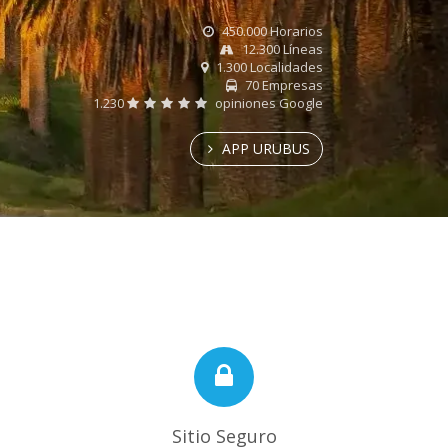
450.000 Horarios
12.300 Líneas
1.300 Localidades
70 Empresas
1.230
opiniones Google
APP URUBUS
Sitio Seguro