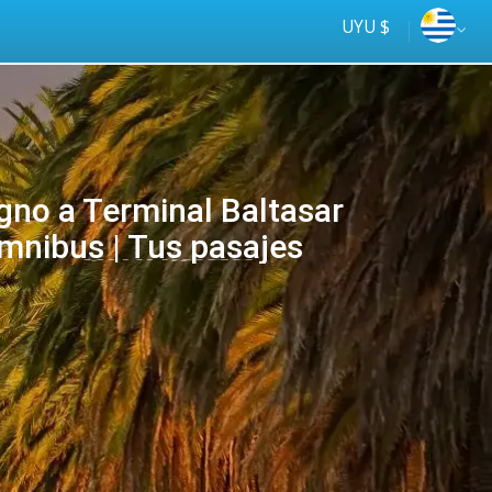
UYU $
gno a Terminal Baltasar
mnibus | Tus pasajes
Tus
online
ómnibus