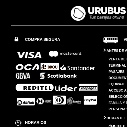
COMPRA SEGURA
V
ANTES DE V
VENTA DE
TERMINAL 
PASAJES
DOCUMENT
EQUIPAJE
ACCESO A
SELECCIÓ
FAMILIA Y
PERSONAS
DURANTE EL
HORARIOS
ÓMNIBUS