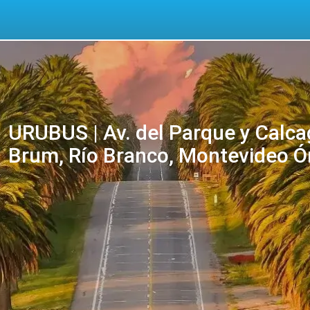
URUBUS | Av. del Parque y Calca
Brum, Río Branco, Montevideo Ó
online