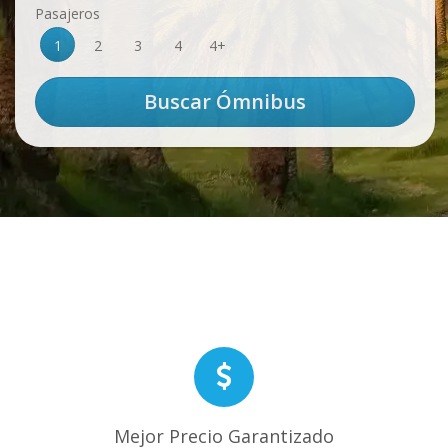
Pasajeros
1
2
3
4
4+
Mejor Precio Garantizado