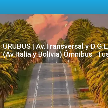
URUBUS | Av.Transversal y D.G
(Av.Italia y Bolivia) Ómnibus | Tu