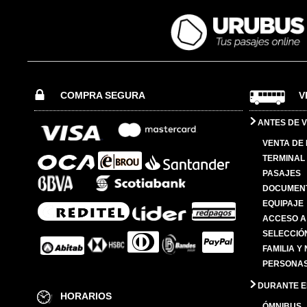
COMPRA SEGURA
V
ANTES DE V
VENTA DE
TERMINAL 
PASAJES
DOCUMENT
EQUIPAJE
ACCESO A
SELECCIÓ
FAMILIA Y
PERSONAS
DURANTE EL
HORARIOS
ÓMNIBUS