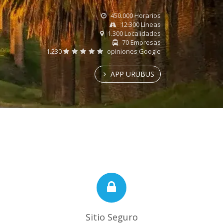
450.000 Horarios
12.300 Líneas
1.300 Localidades
70 Empresas
1.230
opiniones Google
APP URUBUS
Sitio Seguro