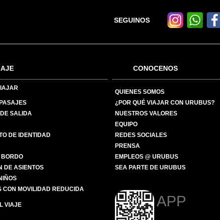
SEGUINOS
IAJE
CONOCENOS
IAJAR
QUIENES SOMOS
 PASAJES
¿POR QUÉ VIAJAR CON URUBUS?
DE SALIDA
NUESTROS VALORES
EQUIPO
O DE IDENTIDAD
REDES SOCIALES
PRENSA
 BORDO
EMPLEOS @ URUBUS
N DE ASIENTOS
SEA PARTE DE URUBUS
 NIÑOS
 CON MOVILIDAD REDUCIDA
APP
 VIAJE