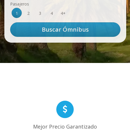
Pasajeros
1
2
3
4
4+
Mejor Precio Garantizado