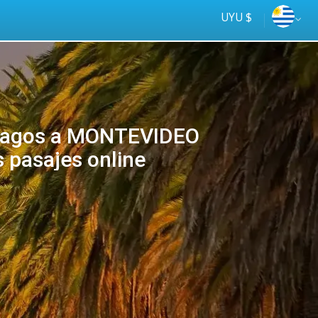
UYU $
.Lagos a MONTEVIDEO
s pasajes online
Tus
online
ómnibus