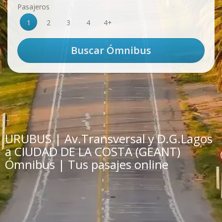
Pasajeros
1
2
3
4
4+
URUBUS | Av.Transversal y D.G.Lagos
a CIUDAD DE LA COSTA (GEANT)
Ómnibus | Tus pasajes online