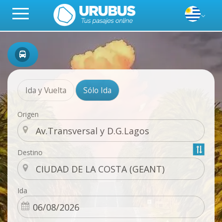
Ida y Vuelta
Sólo Ida
Origen
Destino
Ida