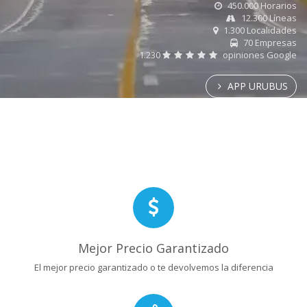
450.000 Horarios
12.300 Líneas
1.300 Localidades
70 Empresas
1.230
opiniones Google
APP URUBUS
Mejor Precio Garantizado
El mejor precio garantizado o te devolvemos la diferencia