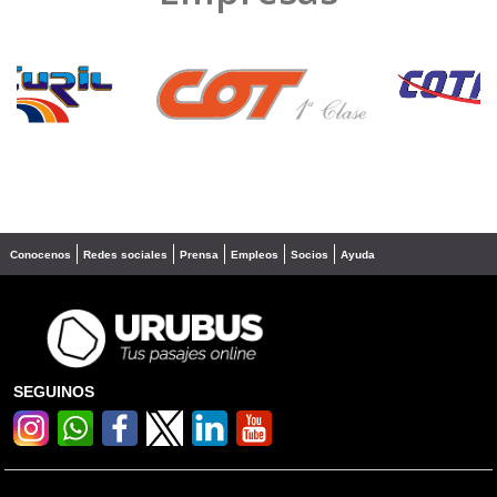
❮
❯
Conocenos
Redes sociales
Prensa
Empleos
Socios
Ayuda
SEGUINOS