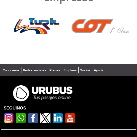
❮
❯
Conocenos
Redes sociales
Prensa
Empleos
Socios
Ayuda
SEGUINOS