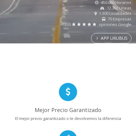
450.000 Horarios
12.300 Líneas
1.300 Localidades
70 Empresas
1.230
opiniones Google
APP URUBUS
Mejor Precio Garantizado
El mejor precio garantizado o te devolvemos la diferencia