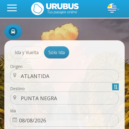
Ida y Vuelta
Sólo Ida
Origen
Destino
Ida