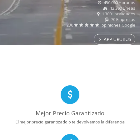
450.000 Horarios
12.300 Líneas
1.300 Localidades
70 Empresas
1.230
opiniones Google
APP URUBUS
Mejor Precio Garantizado
El mejor precio garantizado o te devolvemos la diferencia