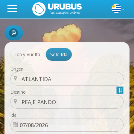
Ida y Vuelta
Sólo Ida
Origen
Destino
Ida