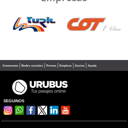
❮
❯
Conocenos
Redes sociales
Prensa
Empleos
Socios
Ayuda
SEGUINOS