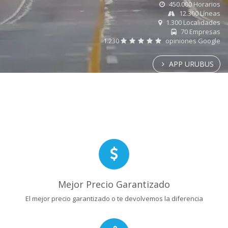
450.000 Horarios
12.300 Líneas
1.300 Localidades
70 Empresas
1.230
opiniones Google
APP URUBUS
Mejor Precio Garantizado
El mejor precio garantizado o te devolvemos la diferencia