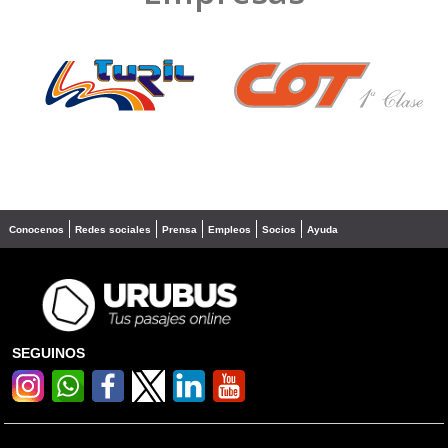
❮
❯
Conocenos
Redes sociales
Prensa
Empleos
Socios
Ayuda
SEGUINOS