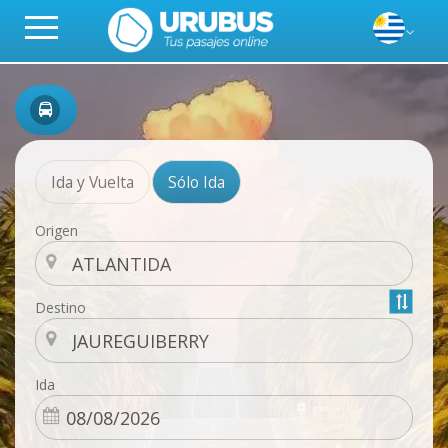
Ida y Vuelta
Sólo Ida
Origen
Destino
Ida