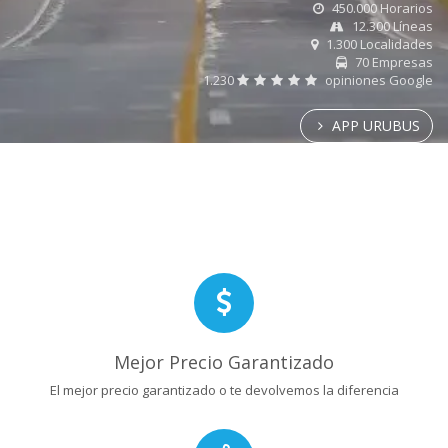
450.000 Horarios
12.300 Líneas
1.300 Localidades
70 Empresas
1.230
opiniones Google
APP URUBUS
Mejor Precio Garantizado
El mejor precio garantizado o te devolvemos la diferencia