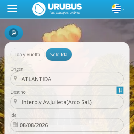
Ida y Vuelta
Sólo Ida
Origen
Destino
Ida