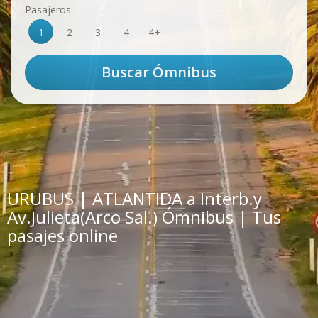
Pasajeros
1
2
3
4
4+
URUBUS | ATLANTIDA a Interb.y
Av.Julieta(Arco Sal.) Ómnibus | Tus
pasajes online