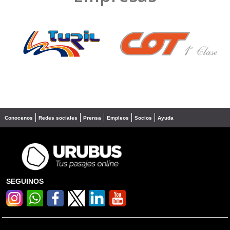
❮
❯
Conocenos
Redes sociales
Prensa
Empleos
Socios
Ayuda
SEGUINOS