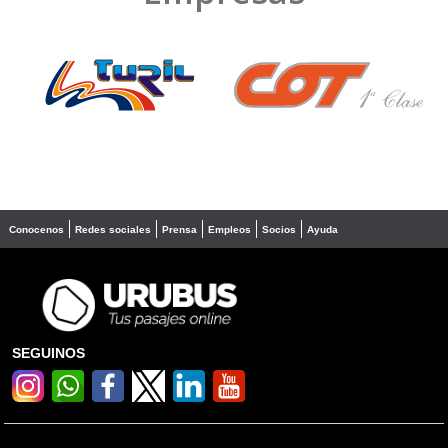
❮
❯
Conocenos
Redes sociales
Prensa
Empleos
Socios
Ayuda
SEGUINOS