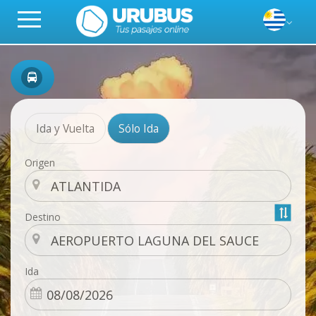
Ida y Vuelta
Sólo Ida
Origen
Destino
Ida