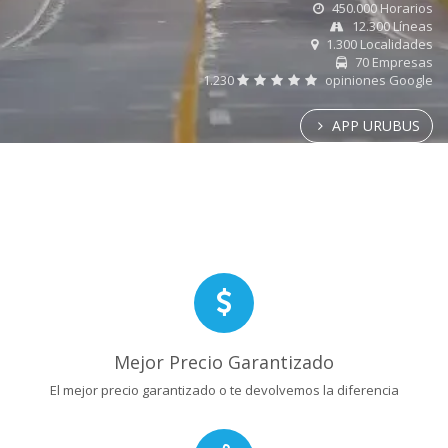
450.000 Horarios
12.300 Líneas
1.300 Localidades
70 Empresas
1.230
opiniones Google
APP URUBUS
Mejor Precio Garantizado
El mejor precio garantizado o te devolvemos la diferencia