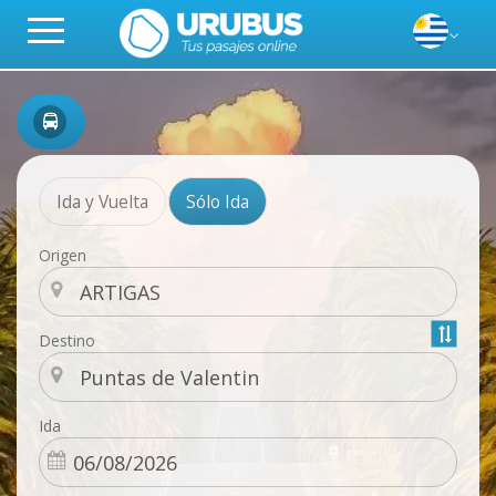
Ida y Vuelta
Sólo Ida
Origen
Destino
Ida