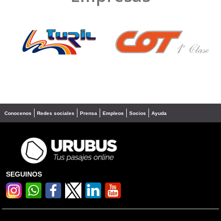
❮
❯
Conocenos
Redes sociales
Prensa
Empleos
Socios
Ayuda
SEGUINOS