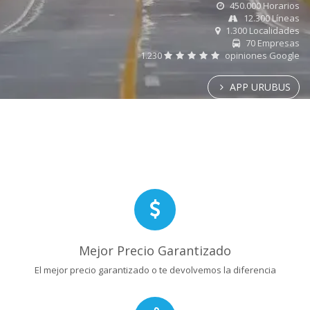
450.000 Horarios
12.300 Líneas
1.300 Localidades
70 Empresas
1.230
opiniones Google
APP URUBUS
Mejor Precio Garantizado
El mejor precio garantizado o te devolvemos la diferencia