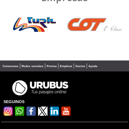
❮
❯
Conocenos
Redes sociales
Prensa
Empleos
Socios
Ayuda
SEGUINOS