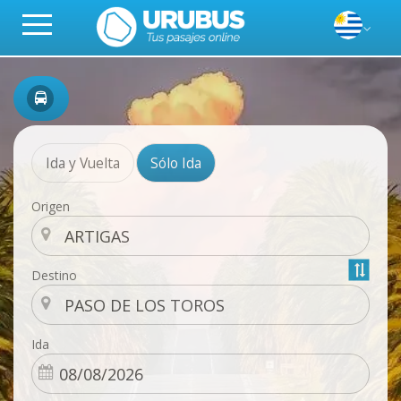
Ida y Vuelta
Sólo Ida
Origen
Destino
Ida