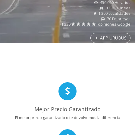
450.000 Horarios
12.300 Líneas
1.300 Localidades
70 Empresas
1.230
opiniones Google
APP URUBUS
Mejor Precio Garantizado
El mejor precio garantizado o te devolvemos la diferencia