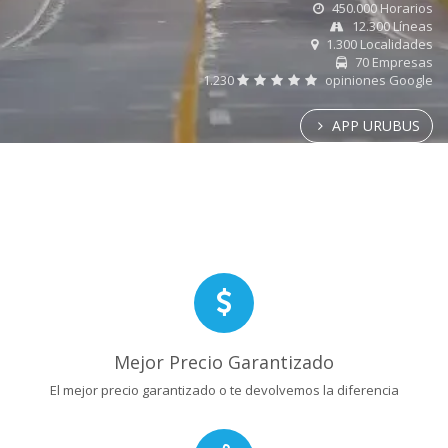
450.000 Horarios
12.300 Líneas
1.300 Localidades
70 Empresas
1.230
opiniones Google
APP URUBUS
Mejor Precio Garantizado
El mejor precio garantizado o te devolvemos la diferencia