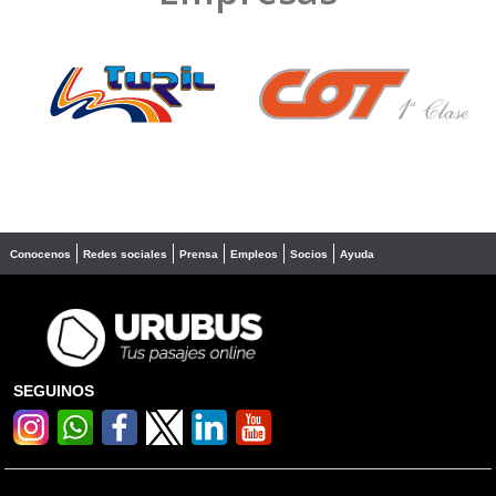
❮
❯
Conocenos
Redes sociales
Prensa
Empleos
Socios
Ayuda
SEGUINOS