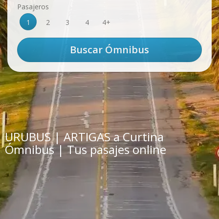
Pasajeros
1
2
3
4
4+
URUBUS | ARTIGAS a Curtina
Ómnibus | Tus pasajes online