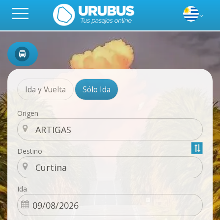
Ida y Vuelta
Sólo Ida
Origen
Destino
Ida