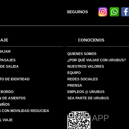
SEGUINOS
IAJE
CONOCENOS
IAJAR
QUIENES SOMOS
 PASAJES
¿POR QUÉ VIAJAR CON URUBUS?
DE SALIDA
NUESTROS VALORES
EQUIPO
O DE IDENTIDAD
REDES SOCIALES
PRENSA
 BORDO
EMPLEOS @ URUBUS
N DE ASIENTOS
SEA PARTE DE URUBUS
 NIÑOS
 CON MOVILIDAD REDUCIDA
APP
 VIAJE