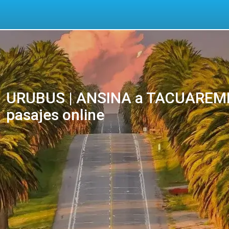
URUBUS | ANSINA a TACUAREMB
pasajes online