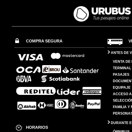
COMPRA SEGURA
V
ANTES DE V
VENTA DE
TERMINAL 
PASAJES
DOCUMENT
EQUIPAJE
ACCESO A
SELECCIÓ
FAMILIA Y
PERSONAS
DURANTE EL
HORARIOS
ÓMNIBUS