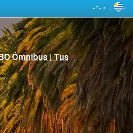
UYU $
O Ómnibus | Tus
Tus
online
ómnibus