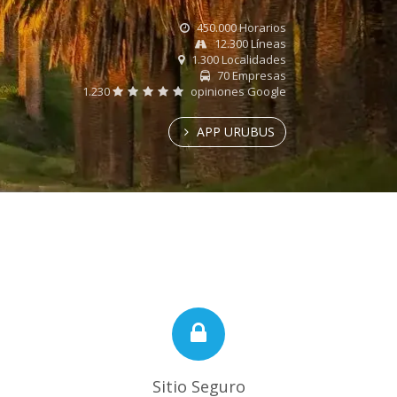
450.000 Horarios
12.300 Líneas
1.300 Localidades
70 Empresas
1.230
opiniones Google
APP URUBUS
Sitio Seguro