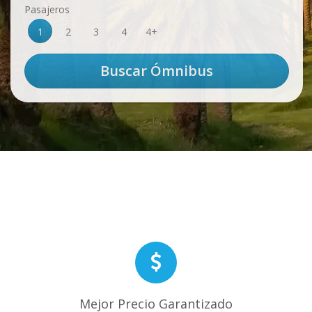
Pasajeros
1
2
3
4
4+
Mejor Precio Garantizado