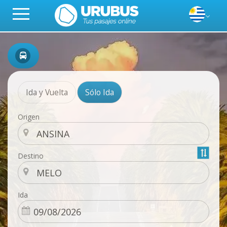
Ida y Vuelta
Sólo Ida
Origen
Destino
Ida