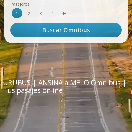
Pasajeros
1
2
3
4
4+
URUBUS | ANSINA a MELO Ómnibus |
Tus pasajes online