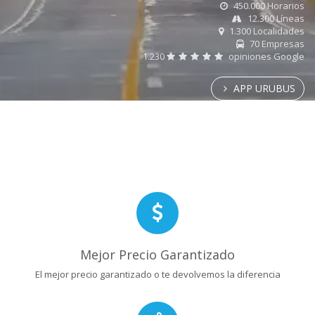
450.000 Horarios
12.300 Líneas
1.300 Localidades
70 Empresas
1.230
opiniones Google
APP URUBUS
Mejor Precio Garantizado
El mejor precio garantizado o te devolvemos la diferencia