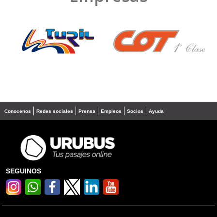
❮
❯
Conocenos
Redes sociales
Prensa
Empleos
Socios
Ayuda
SEGUINOS