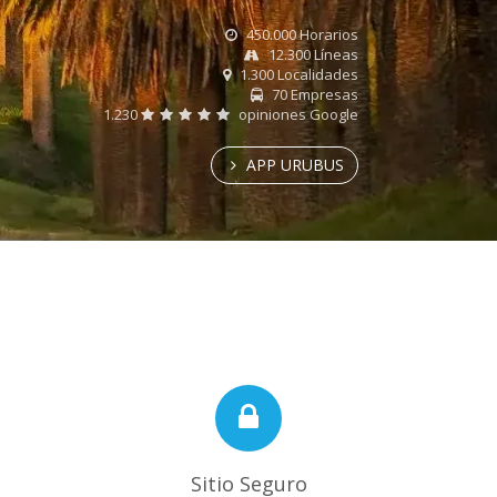
450.000 Horarios
12.300 Líneas
1.300 Localidades
70 Empresas
1.230
opiniones Google
APP URUBUS
Sitio Seguro