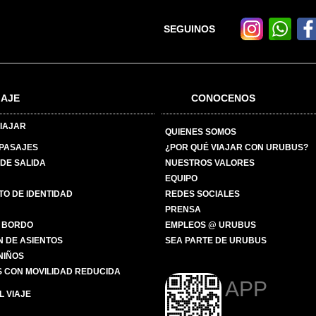
SEGUINOS
IAJE
CONOCENOS
IAJAR
QUIENES SOMOS
 PASAJES
¿POR QUÉ VIAJAR CON URUBUS?
DE SALIDA
NUESTROS VALORES
EQUIPO
O DE IDENTIDAD
REDES SOCIALES
PRENSA
 BORDO
EMPLEOS @ URUBUS
N DE ASIENTOS
SEA PARTE DE URUBUS
 NIÑOS
 CON MOVILIDAD REDUCIDA
APP
 VIAJE