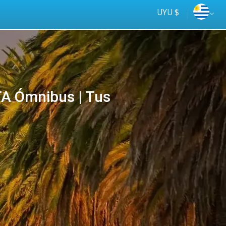
UYU $
A Ómnibus | Tus
Tus
online
ómnibus