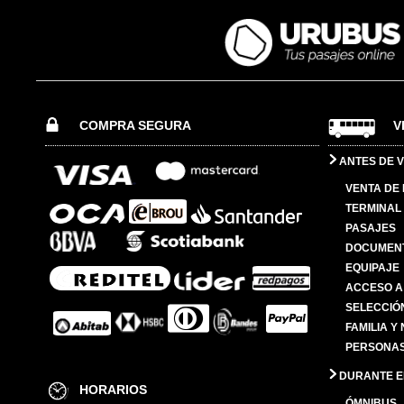
COMPRA SEGURA
V
ANTES DE V
VENTA DE
TERMINAL 
PASAJES
DOCUMENT
EQUIPAJE
ACCESO A
SELECCIÓ
FAMILIA Y
PERSONAS
DURANTE EL
HORARIOS
ÓMNIBUS