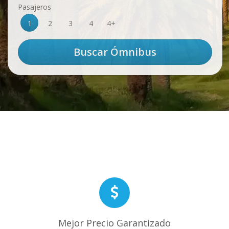
Pasajeros
1
2
3
4
4+
Mejor Precio Garantizado