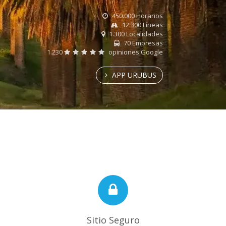
450.000 Horarios
12.300 Líneas
1.300 Localidades
70 Empresas
1.230
opiniones Google
APP URUBUS
Sitio Seguro