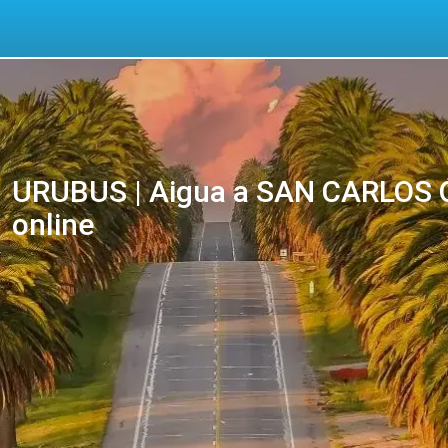
URUBUS | Aigua a SAN CARLOS Ó
online