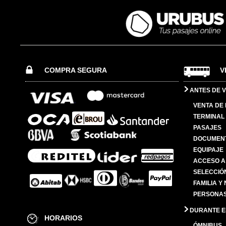
COMPRA SEGURA
V
ANTES DE V
VENTA DE
TERMINAL 
PASAJES
DOCUMENT
EQUIPAJE
ACCESO A
SELECCIÓ
FAMILIA Y
PERSONAS
DURANTE EL
HORARIOS
ÓMNIBUS