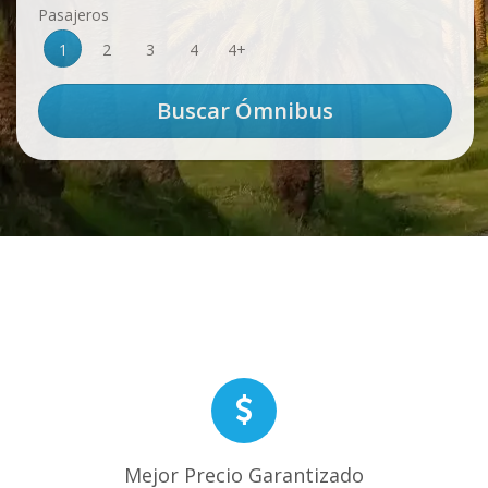
Pasajeros
1
2
3
4
4+
Mejor Precio Garantizado