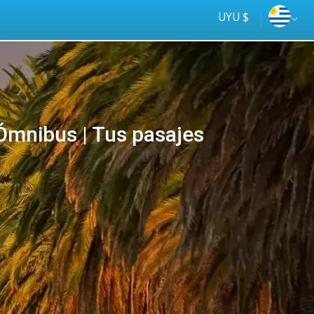
UYU $
mnibus | Tus pasajes
Tus
online
ómnibus