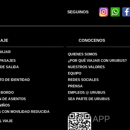
SEGUINOS
IAJE
CONOCENOS
IAJAR
QUIENES SOMOS
 PASAJES
¿POR QUÉ VIAJAR CON URUBUS?
DE SALIDA
NUESTROS VALORES
EQUIPO
O DE IDENTIDAD
REDES SOCIALES
PRENSA
 BORDO
EMPLEOS @ URUBUS
N DE ASIENTOS
SEA PARTE DE URUBUS
 NIÑOS
 CON MOVILIDAD REDUCIDA
APP
 VIAJE