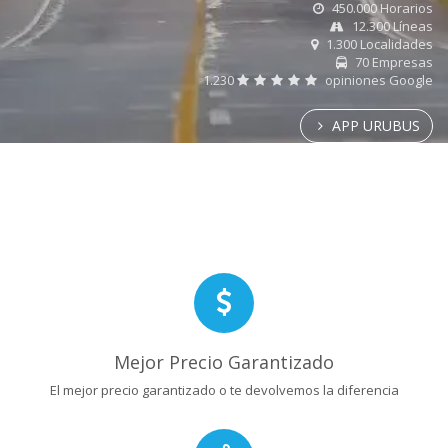
450.000 Horarios
12.300 Líneas
1.300 Localidades
70 Empresas
1.230
opiniones Google
APP URUBUS
Mejor Precio Garantizado
El mejor precio garantizado o te devolvemos la diferencia