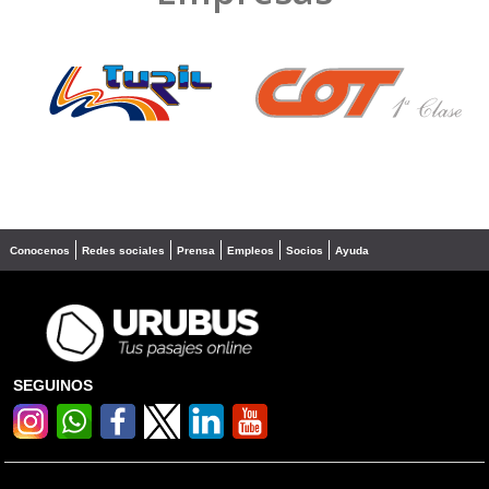
❮
❯
Conocenos
Redes sociales
Prensa
Empleos
Socios
Ayuda
SEGUINOS