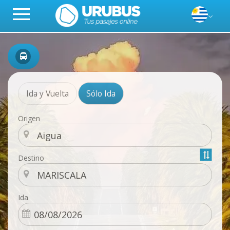
Ida y Vuelta
Sólo Ida
Origen
Destino
Ida