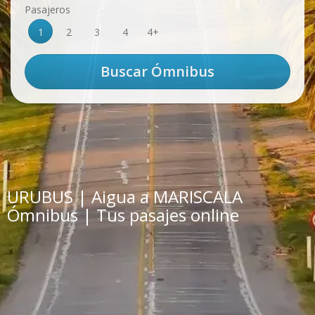
Pasajeros
1
2
3
4
4+
URUBUS | Aigua a MARISCALA
Ómnibus | Tus pasajes online