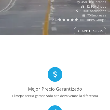
450.000 Horarios
12.300 Líneas
1.300 Localidades
70 Empresas
1.230
opiniones Google
APP URUBUS
Mejor Precio Garantizado
El mejor precio garantizado o te devolvemos la diferencia