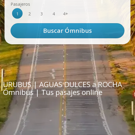
Pasajeros
1
2
3
4
4+
URUBUS | AGUAS DULCES a ROCHA
Ómnibus | Tus pasajes online