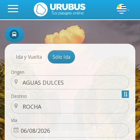
Ida y Vuelta
Sólo Ida
Origen
Destino
Ida