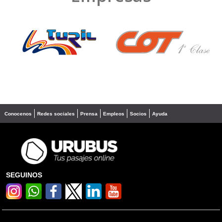
❮
❯
Conocenos
Redes sociales
Prensa
Empleos
Socios
Ayuda
SEGUINOS