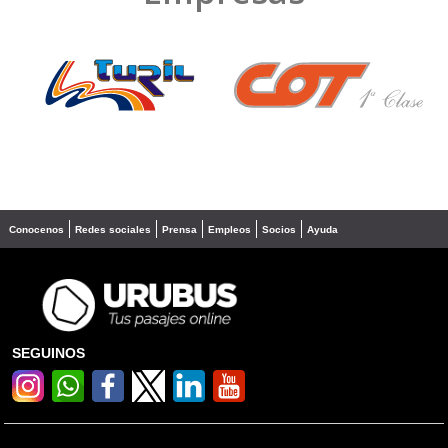
❮
❯
Conocenos
Redes sociales
Prensa
Empleos
Socios
Ayuda
SEGUINOS