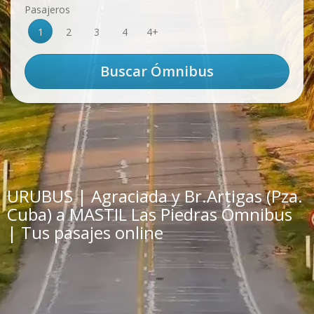
Pasajeros
1
2
3
4
4+
URUBUS | Agraciada y Br.Artigas (Pza.
Cuba) a MASTIL Las Piedras Ómnibus
| Tus pasajes online