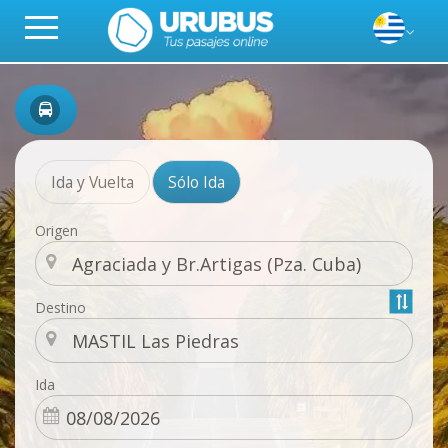
Ida y Vuelta
Sólo Ida
Origen
Destino
Ida