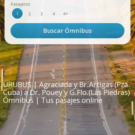
Pasajeros
1
2
3
4
4+
URUBUS | Agraciada y Br.Artigas (Pza.
Cuba) a Dr. Pouey y G.Flo.(Las Piedras)
Ómnibus | Tus pasajes online