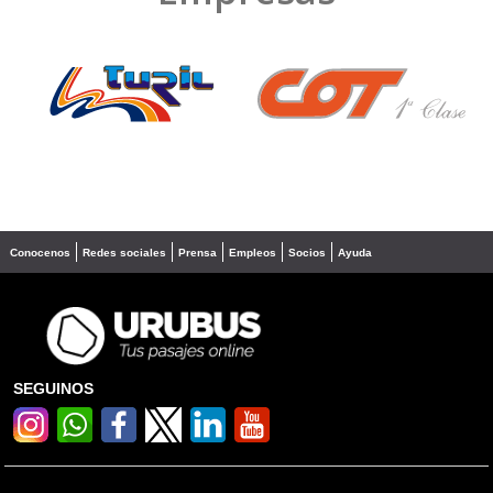
❮
❯
Conocenos
Redes sociales
Prensa
Empleos
Socios
Ayuda
SEGUINOS