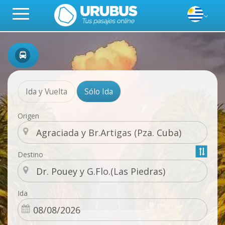
Ida y Vuelta
Sólo Ida
Origen
Destino
Ida