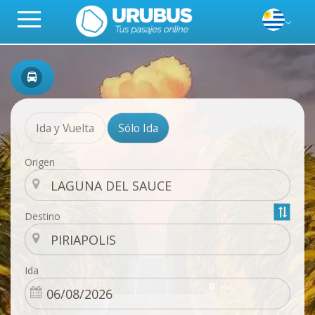
Ida y Vuelta
Sólo Ida
Origen
Destino
Ida