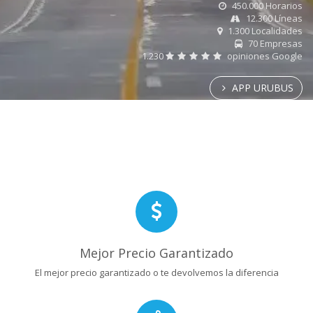
450.000 Horarios
12.300 Líneas
1.300 Localidades
70 Empresas
1.230
opiniones Google
APP URUBUS
Mejor Precio Garantizado
El mejor precio garantizado o te devolvemos la diferencia