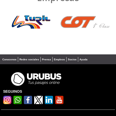
❮
❯
Conocenos
Redes sociales
Prensa
Empleos
Socios
Ayuda
SEGUINOS